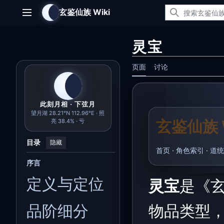
跳
玄鉴仙族 Wiki
转
主菜单
到
内
灵宝
容
页面
讨论
此刻月相 · 下弦月
望月湖 28.21°N 112.96°E · 照
玄鉴仙族 W
亮 38.4% · 亏
目录
隐藏
首页
·
角色索引
·
道统
序言
定义与定位
灵宝
是《
品阶细分
物品类型