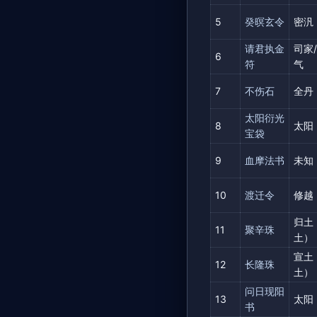
5
癸暝玄令
密汎
请君执金
司家
6
符
气
7
不伤石
全丹
太阳衍光
8
太阳
宝袋
9
血摩法书
未知
10
渡迁令
修越
归土
11
聚辛珠
土）
宣土
12
长隆珠
土）
问日现阳
13
太阳
书