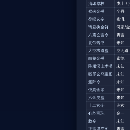
清琊华枝
戊土 /
候殊金书
全丹
癸暝玄令
密汎
请君执金符
司家/
六震玄雷令
霄雷
北帝魏书
未知
大空求道盘
空无道
白飬金书
素德
降服溟山术书
未知
戮尽玄乌宝图
未知
渡阡令
未知
伐真金印
未知
六金灵盘
未知
十二玄令
兜玄
心韵宝珠
金一
敕令
未知
正雷堪变图
霄雷