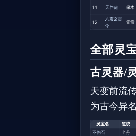
14
天养瓮
保木
六震玄雷
15
霄雷
令
全部灵
古灵器/灵
天变前流
为古今异
灵宝名
道统
不伤石
全丹