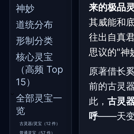
来的极品
神妙
其威能和
道统分布
往出自真
形制分类
思议的"神
核心灵宝
（高频 Top
原著借长奚
15）
前的古灵器
全部灵宝一
此，
古灵
开关全部灵宝一览子章节
览
呼
——天
古灵器/灵宝（12 件）
普通灵宝（57 件）