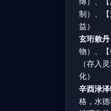
缚）、【
制）、【
益）
玄珩敕丹
物）、【
（存入灵
化）
辛酉渌泽
格，水德