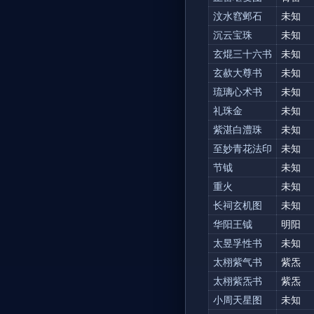
汶水窞邺石
未知
沉云宝珠
未知
玄焜三十六书
未知
玄赥大尊书
未知
琉璃心术书
未知
礼珠金
未知
紫湛白澧珠
未知
至妙青花法印
未知
节钺
未知
重火
未知
长祠玄机图
未知
华阳王钺
明阳
太昱孚性书
未知
太栩紫气书
紫炁
太栩紫炁书
紫炁
小周天星图
未知