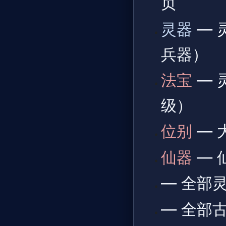
页
灵器
— 
兵器）
法宝
— 
级）
位别
— 
仙器
— 
— 全部
— 全部