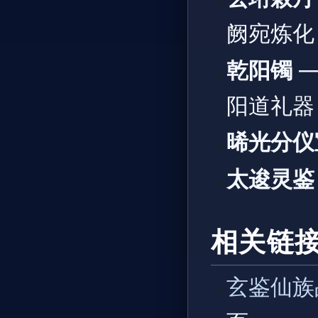
阙宛炼化
乾阳镯
—
阳道礼器
晞光分仪
太逡灵鉴
相关链
玄鉴仙族