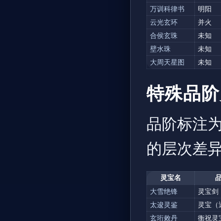
万训科律书
明阳
云光玄环
并火
合侯玄珠
未知
壁水珠
未知
大周天星图
未知
特殊品阶
品阶标注
的层次差
灵宝名
大雪绝锋
灵宝剑
太逡灵鉴
灵宝（
玄珩敕丹
衡祝灵