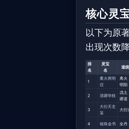
核心灵宝（
以下为原著
出现次数
排
灵宝
道
名
名
重火两明
离火 
1
仪
明阳
戊土 
2
清琊华枝
琊道
大衍天玄
3
大衍
箓
4
候殊金书
全丹