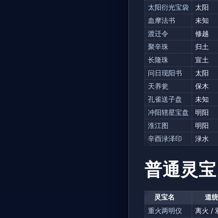
太阳衍光宝袋
太阳
血摩法书
未知
渡迁令
修越
聚辛珠
归土
长隆珠
宣土
问日现阳书
太阳
天养瓮
保木
孔雀送子盘
未知
冲阳辖星宝盘
明阳
淮江图
明阳
辛酉渌泽印
渌水
普通灵宝
灵宝名
道
重火两明仪
离火 /