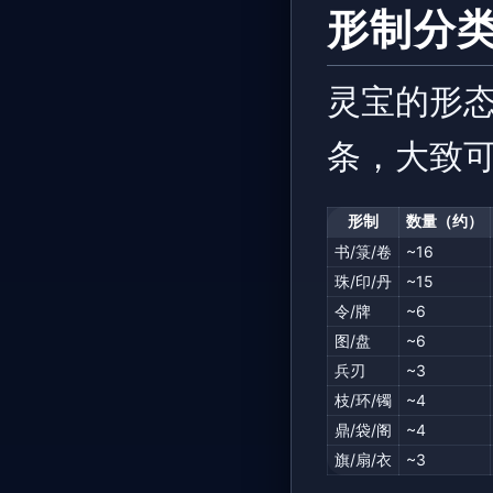
形制分
灵宝的形
条，大致
形制
数量（约）
书/箓/卷
~16
珠/印/丹
~15
令/牌
~6
图/盘
~6
兵刃
~3
枝/环/镯
~4
鼎/袋/阁
~4
旗/扇/衣
~3