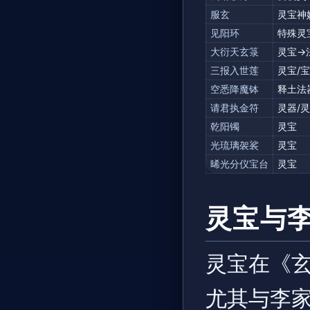
服玄
灵宝神
见阳环
特殊灵
大衍天玄箓
灵宝→
三报入世莲
灵宝/
空悉降魔钵
释土法
请君执金符
灵器/
乾阳镯
灵宝
光琉璃袈裟
灵宝
晞光分仪宝台
灵宝
灵宝与
灵宝在《
尤其与李