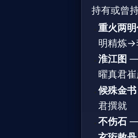
持有或曾
重火两明
明精炼→
淮江图
—
曜真君崔
候殊金书
君撰就
不伤石
—
玄珩敕丹