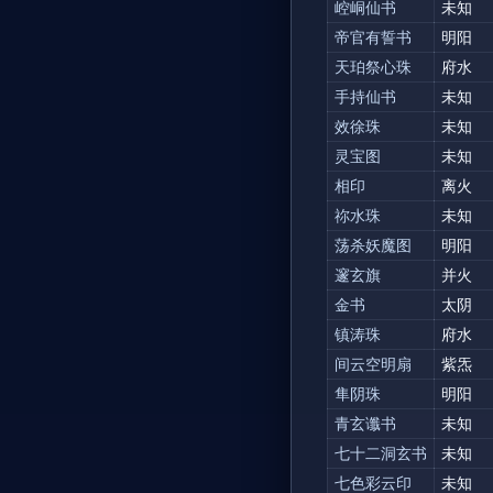
崆峒仙书
未知
帝官有誓书
明阳
天珀祭心珠
府水
手持仙书
未知
效徐珠
未知
灵宝图
未知
相印
离火
祢水珠
未知
荡杀妖魔图
明阳
邃玄旗
并火
金书
太阴
镇涛珠
府水
间云空明扇
紫炁
隼阴珠
明阳
青玄谶书
未知
七十二洞玄书
未知
七色彩云印
未知