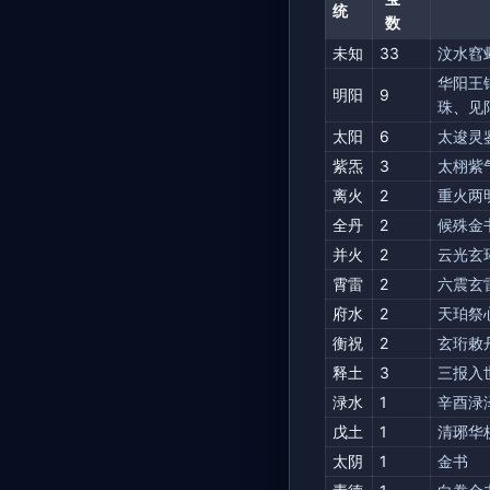
统
数
未知
33
汶水窞
华阳王
明阳
9
珠
、
见
太阳
6
太逡灵
紫炁
3
太栩紫
离火
2
重火两
全丹
2
候殊金
并火
2
云光玄
霄雷
2
六震玄
府水
2
天珀祭
衡祝
2
玄珩敕
释土
3
三报入
渌水
1
辛酉渌
戊土
1
清琊华
太阴
1
金书