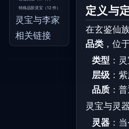
定义与
特殊品阶灵宝（12 件）
灵宝与李家
在玄鉴仙
相关链接
品类
，位
类型
：灵
层级
：紫
品质
：普
灵宝与灵器
灵器
：当