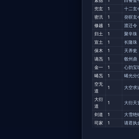
素德
1
白飬金
兜玄
1
十二玄
密汎
1
癸暝玄
修越
1
渡迁令
归土
1
聚辛珠
宣土
1
长隆珠
保木
1
天养瓮
谪炁
1
毂州鼎
金一
1
心韵宝
晞炁
1
晞光分
空无
1
大空求
道
大衍
1
大衍天
道
剑道
1
大雪绝
司家
1
请君执