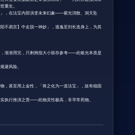
转世重生。
法」，在法宝内部演变未来幻象——紫光消散、洞天坠
陵阳不易宫】中走脱一神妙」，逃逸至刘长迭身上，为其
」，渐渐用完，只剩拇指大小留存参考——此银光本质是
、规避风险。
灵物，甚至用上金性，「将之化为一道法宝」，故有稳固
忠实执行推演之责——此物灵性极高，非寻常死物。