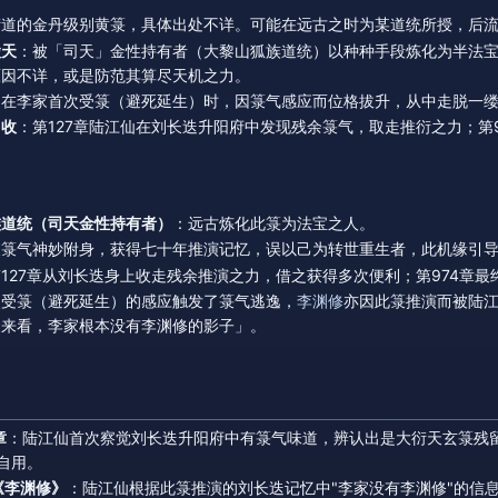
衍道的金丹级别黄箓，具体出处不详。可能在远古之时为某道统所授，后
陵天
：被「司天」金性持有者（大黎山狐族道统）以种种手段炼化为半法
原因不详，或是防范其算尽天机之力。
：在李家首次受箓（避死延生）时，因箓气感应而位格拔升，从中走脱一
回收
：第127章陆江仙在刘长迭升阳府中发现残余箓气，取走推衍之力；第
族道统（司天金性持有者）
：远古炼化此箓为法宝之人。
被箓气神妙附身，获得七十年推演记忆，误以己为转世重生者，此机缘引
第127章从刘长迭身上收走残余推演之力，借之获得多次便利；第974章
次受箓（避死延生）的感应触发了箓气逃逸，
李渊修
亦因此箓推演而被陆
象来看，李家根本没有李渊修的影子」。
章
：陆江仙首次察觉刘长迭升阳府中有箓气味道，辨认出是大衍天玄箓残
自用。
《李渊修》
：陆江仙根据此箓推演的刘长迭记忆中"李家没有李渊修"的信