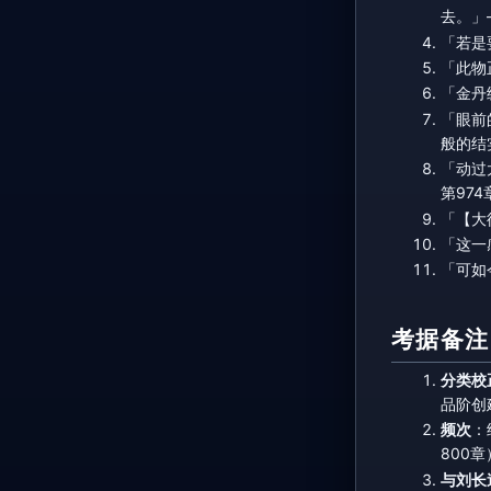
去。」
「若是
「此物
「金丹
「眼前
般的结
「动过
第974
「【大
「这一
「可如
考据备注
分类校
品阶创
频次
：
800
与刘长