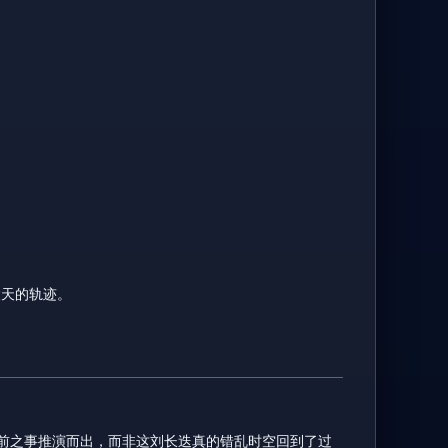
陵天的轨迹。
前之事推演而出，而非这刘长迭真的错乱时空回到了过