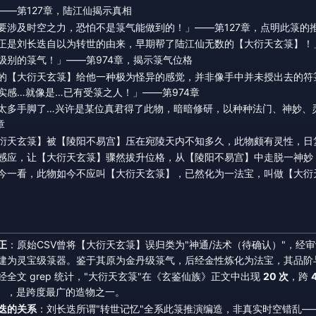
——第127章，陆江仙揭示真相
要涉及时空之力，恐怕不是箓气能做到的！」——第127章，点明此箓的
正是刘长迭自以为转世的由来，早期帮了陆江仙无数的【大衍天玄箓】！」
级别的箓气！」——第974章，揭示箓气位格
的【大衍天玄箓】给他一种极为怪异的感觉，并非像手中并未授出去的符
实感…就像是…已有受箓之人！」——第974章
太多手脚了…兴许是某位真君得了此物，暗暗修研，以种种法门、神妙、
章
衍天玄箓】被【陵阳不易宫】压在宛陵天内不知多久，此物颇有灵性，日复
感应，让【大衍天玄箓】骤然拔升位格，从【陵阳不易宫】中走脱一神妙！
今一看，此物如今不应叫【大衍天玄箓】，已然化为一法宝，叫做【大衍天
正
：原始CSV曾将【大衍天玄箓】误归类为"神通/法术（待确认）"，经审计
建为灵宝级箓器。鉴于其原为金丹级箓气，后经金性炼化为法宝，其品阶
经全文 grep 统计，"大衍天玄箓"在《玄鉴仙族》正文中出现
20 次
，跨
章），是跨度最广的造物之一。
迭的关系
：刘长迭所谓"转世记忆"全系此箓推演编造，非真实时空错乱