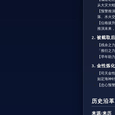
从大灾大
【预警推
落、水火
【位格拔
推演未来
2. 被截
【残余之
「推衍之
【早年助
3. 金性炼
【司天金
如定海神
【忠心预
历史沿革
来源/来历