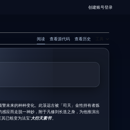
创建账号
登录
阅读
查看源代码
查看历史
工具
预警未来的种种变化。此箓远古被「司天」金性持有者炼
的感应而走脱一神妙，附于凡修刘长迭之身，为他推演出
其已蜕变为法宝'
大衍天素书'
。