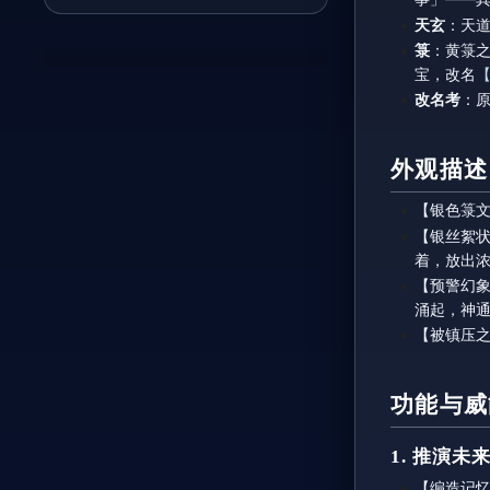
天玄
：天
箓
：黄箓
宝，改名
改名考
：
外观描述
【银色箓文
【银丝絮
着，放出浓
【预警幻
涌起，神
【被镇压
功能与威
1. 推演
【编造记