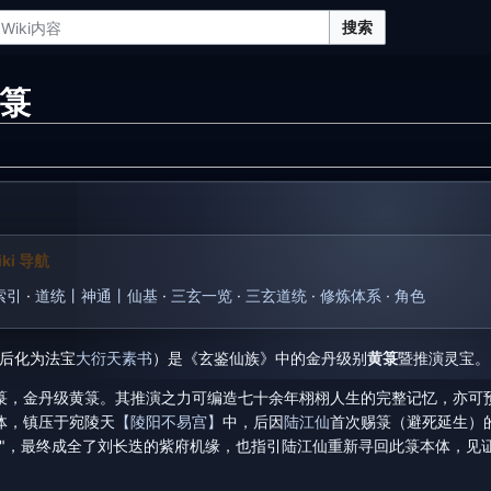
搜索
箓
ki 导航
索引
·
道统丨神通丨仙基
·
三玄一览
·
三玄道统
·
修炼体系
·
角色
后化为法宝
大衍天素书
）是《玄鉴仙族》中的金丹级别
黄箓
暨推演灵宝。
箓，金丹级黄箓。其推演之力可编造七十余年栩栩人生的完整记忆，亦可
体，镇压于宛陵天
【陵阳不易宫】
中，后因
陆江仙
首次赐箓（避死延生）
忆"，最终成全了刘长迭的紫府机缘，也指引陆江仙重新寻回此箓本体，见证