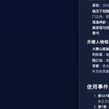
原初
：大
镇压于宛
门之内。
逃逸神妙
被发现与
素书
。
关键人物链
大黎山狐
刘长迭
：
陆江仙
：
李家
：首
年后的景
使用事件
第127
余之力
第?章