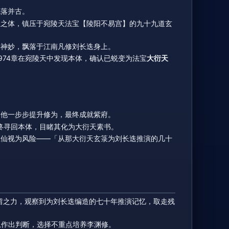
流落并古。
宝之体，镇压于宛陵天法宝【陵阳不易宫】的九十九道玄
缕神妙，飘落于江南凡修刘长迭身上。
974章在宛陵天中发现本体，确认已蜕变为法宝
大衍天
导他一步步提升修为，最终成就紫府。
最终寻回本体，目睹其化为大衍天素书。
江仙视为风险——「从那大衍天玄箓为刘长迭推演的几十
留之力，观察到为刘长迭编造的七十年推演记忆，取走残
息作出判断，选择不重点培养李渊修。