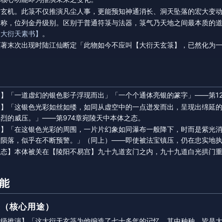
道玄机。此箓不仅推演凡尘人事，更能预知神通消长、洞天坠落的宏大变
之称，位列金丹级别。区别于普通符箓与法器，箓气乃天地之间最本质的
【大衍天素书】
。
原著末次出现时陆江仙断定「此物如今不应叫【大衍天玄箓】，已然化为
】「一道虚幻的银色影子浮现而出」「一个个通体亮银的篆字」——第1
状】「这银色光彩如丝如缕，如同从虚空中的一点迸发而出，呈现出绵延
烈的威压。」——第974章宛陵天中本体之态。
象】「在这银色光彩的周围，一片片幻象如同瀑布一般降下，时而是紫光
通陨落，似乎在不断预警。」（同上）——即使被法宝镇压，仍在忠实地
之态】本体被关在【陵阳不易宫】九十九道玄门之内，九十九道白光拱门
能
未来（核心用途）
忆级推演】「这大衍天玄箓为他编造了七十多年的记忆，其中种种，皆是