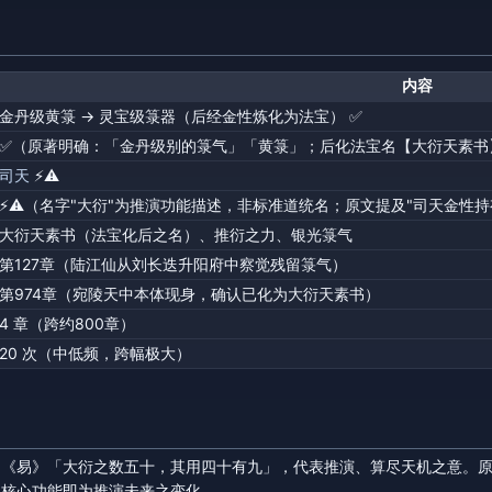
内容
金丹级黄箓 → 灵宝级箓器（后经金性炼化为法宝） ✅
✅（原著明确：「金丹级别的箓气」「黄箓」；后化法宝名【大衍天素书
司天
⚡⚠️
⚡⚠️（名字"大衍"为推演功能描述，非标准道统名；原文提及"司天金性
大衍天素书（法宝化后之名）、推衍之力、银光箓气
第127章（陆江仙从刘长迭升阳府中察觉残留箓气）
第974章（宛陵天中本体现身，确认已化为大衍天素书）
4 章（跨约800章）
20 次（中低频，跨幅极大）
自《易》「大衍之数五十，其用四十有九」，代表推演、算尽天机之意。
其核心功能即为推演未来之变化。