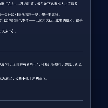
的推衍之力……渐渐用罢，最后剩下这拇指大小留做参
另一金丹级别箓气惊鸿一现，却并非此箓。
玄门之内的箓气本体——已化为大衍天素书的银光。借手
衍天素书】。
提及"司天金性持有者炼化"，推断此箓属司天道统，但原
化为法宝，位格不低于原初箓气。