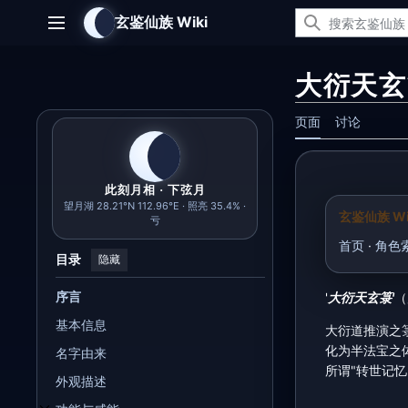
跳
玄鉴仙族 Wiki
转
主菜单
到
内
大衍天玄
容
页面
讨论
此刻月相 · 下弦月
望月湖 28.21°N 112.96°E · 照亮 35.4% ·
玄鉴仙族 Wi
亏
首页
·
角色
目录
隐藏
序言
'
大衍天玄箓'
（
基本信息
大衍道推演之
化为半法宝之
名字由来
所谓"转世记
外观描述