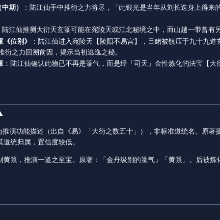
（中期）
：陆江仙手中推衍之力将尽，「此银光是当年从刘长迭身上得来
：陆江仙推测大衍天玄箓可能在宛陵天或江北秘境之中，而山越一带曾有
4章《位别》
：陆江仙进入宛陵天【陵阳不易宫】，目睹被镇压于九十九道
推衍之力回溯前因，揭示当初逃逸之秘。
章
：陆江仙确认此物已不再是箓气，而是经「司天」金性炼化的法宝【大
️
"为推演功能描述（出自《易》「大衍之数五十」），非标准道统名。原著
其道统归属，置信度较低。
别黄箓，推演一道之至宝。原著：「金丹级别的箓气」「黄箓」。后被炼