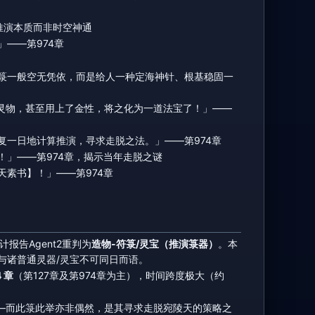
推演本质而非时空神通
——第974章
箓一般空无凭依，而是给人一种定海神针、根基稳固一
灵物，甚至用上了金性，将之化为一道法宝了！」——
一日地计算推演，寻求走脱之法。」——第974章
」——第974章，揭示当年走脱之谜
素书】！」——第974章
报告Agent2重判为
造物-符箓/灵宝（推演箓器）
。本
与诸普通灵器/灵宝不可同日而语。
4 章
（第127章及第974章为主），时间跨度极大（约
——而此箓此举亦非偶然，是其寻求走脱宛陵天的策略之