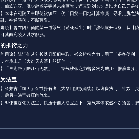
蝗、仙族诛灭、魔灾肆虐等完整未来画卷，逼真到刘长迭误以为自己乃是
演】本体在宛陵天中即使被镇压，仍「日复一日地计算推演，寻求走脱之
交融、神通陨落，不断预警。
升走脱】曾在陆江仙赐第一道箓气（避死延生）时「骤然拔升位格，从【
，引其向宛陵天以求解脱。
取后的推衍之力
力的用途】陆江仙从刘长迭升阳府中取走残余推衍之力，用于「得多便利
力，本质上是【大衍天玄箓】的延伸」。
力】「早期帮了陆江仙无数」——箓气残余之力曾多次为陆江仙推演事务
化为法宝
性】经并古「司天」金性持有者（大黎山狐族道统）以诸多法门、神妙、
针、需另一法宝镇压的气象。
警】即使被炼化为法宝、镇压于他人法宝之下，箓气本体依然不断预警，