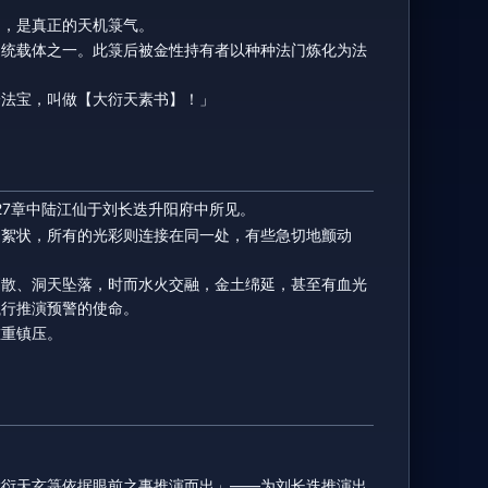
动，是真正的天机箓气。
道统载体之一。此箓后被金性持有者以种种法门炼化为法
一法宝，叫做【大衍天素书】！」
27章中陆江仙于刘长迭升阳府中所见。
的絮状，所有的光彩则连接在同一处，有些急切地颤动
消散、洞天坠落，时而水火交融，金土绵延，甚至有血光
执行推演预警的使命。
重重镇压。
大衍天玄箓依据眼前之事推演而出」——为刘长迭推演出