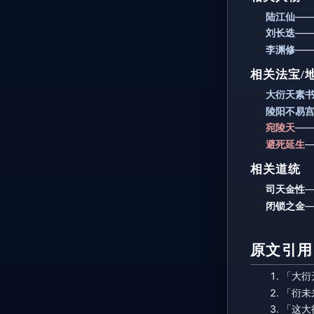
陆江仙
—
刘长迭
—
李渊修
——
相关法宝/
大衍天素
陵阳不易
宛陵天
—
避死延生
相关道统
司天金性
闭锁之金
原文引用
「大衍
「衍未
「这大