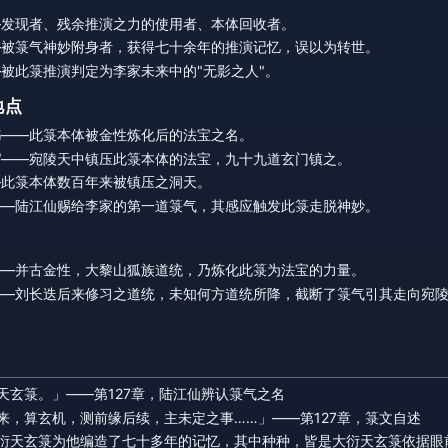
—发现者、残余推演之力的使用者、本体回收者。
—被箓气神妙附身者，获得七十余年的推演记忆，误以为转世。
被此箓推演判定为李家未来中的"无影之人"。
地点
书
——此箓本体被金性炼化后的法宝之名。
宫
——宛陵天中镇压此箓本体的法宝，九十九道玄门镇之。
—此箓本体数百年来被镇压之洞天。
——陆江仙赐给李家的第一道箓气，其感应触发此箓走脱神妙。
——并古金性，大黎山狐族道统，乃炼化此箓为法宝的力量。
——刘长迭后来修习之道统，未知何方道统所降，截断了箓气引其走向宛
天玄箓。」——第127章，陆江仙辨认箓气之名
来，算玄机，测前缘后续，主未定之事……」——第127章，箓文自述
衍天玄箓为他编造了七十多年的记忆，其中种种，皆是大衍天玄箓依据眼