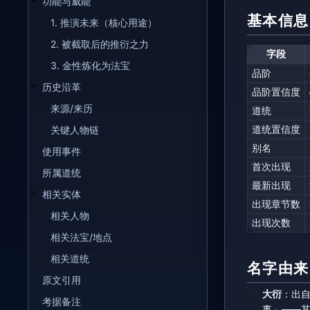
功能与威能
开关功能与威能子章节
基本信息
1. 推演未来（核心用途）
2. 被截取后的推衍之力
字段
3. 金性炼化为法宝
品阶
历史沿革
品阶置信度
开关历史沿革子章节
来源/来历
道统
道统置信度
关键人物链
别名
使用事件
首次出现
所属道统
最新出现
相关实体
开关相关实体子章节
出现章节数
相关人物
出现次数
相关法宝/地点
相关道统
名字由来
原文引用
大衍
：出
考据备注
事」——