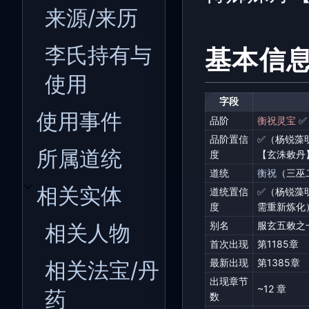
来源/来历
李氏持有与
基本信
使用
字段
使用事件
品阶
衡祝灵宝
✅
品阶置信
✅（杨锐藻
所属道统
度
【玄洙敕丹
道统
衡祝
（三巫
相关实体
道统置信
✅（杨锐藻
开关相关实体子章节
度
需重新炼化
别名
服玄五敕之
相关人物
首次出现
第1185章
最新出现
第1385章
相关法宝/丹
出现章节
~12 章
药
数