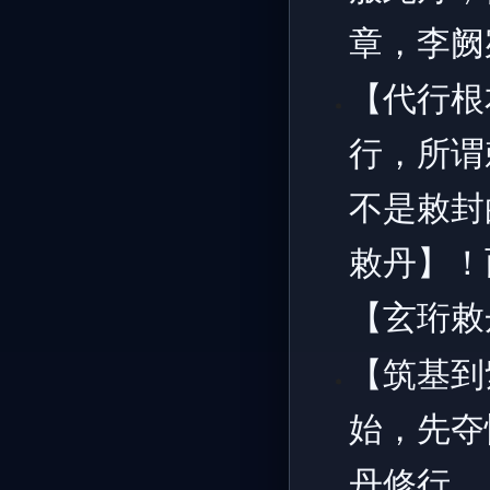
章，李阙
【代行根
行，所谓
不是敕封
敕丹】！
【玄珩敕
【筑基到
始，先夺
丹修行，