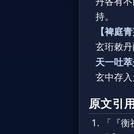
丹各有不
持。
【裨庭青
玄珩敕丹
天一吐萃
玄中存入
原文引
「『衡