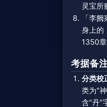
灵宝所
「李阙
身上的
1350
考据备
分类校
类为"
含"丹