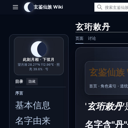
跳
玄鉴仙族 Wiki
转
主菜单
到
内
玄珩敕丹
容
页面
讨论
此刻月相 · 下弦月
望月湖 28.21°N 112.96°E · 照
玄鉴仙族 W
亮 39.6% · 亏
目录
隐藏
首页
·
角色索引
·
道统
序言
基本信息
'
玄珩敕丹'
名字由来
名字含"丹