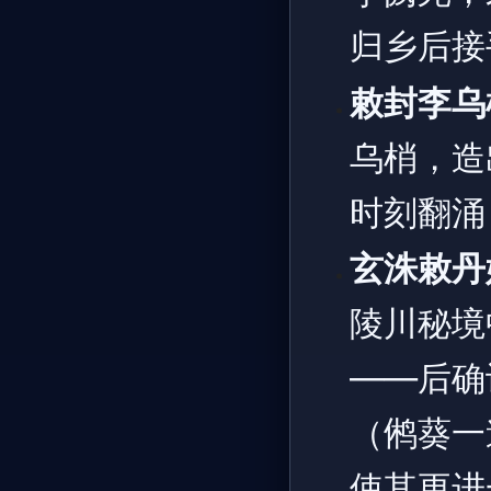
归乡后接
敕封李乌
乌梢，造
时刻翻涌
玄洙敕丹
陵川秘境
——后确
（鸺葵一
使其更进