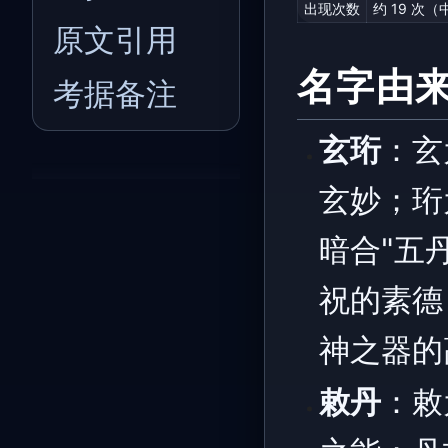
出现次数
约 19 次
原文引用
名字由
考据备注
玄珩
：玄
玄妙；珩
暗合"五
祝的素德
神之器的
敕丹
：敕