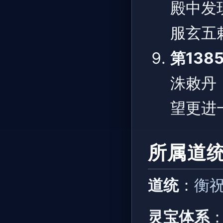
殿中发
服玄五
第138
洙敕丹
望更进
所属道
道统
：
衡
灵宝体系