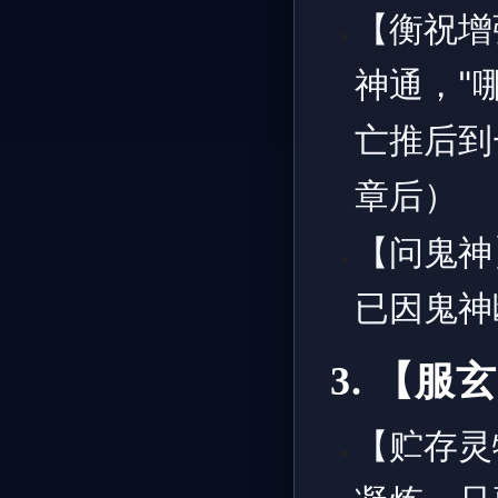
【衡祝增
神通，"
亡推后到
章后）
【问鬼神
已因鬼神
3. 【
【贮存灵