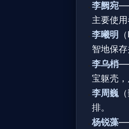
李阙宛
—
主要使用
李曦明
（
智地保存
李乌梢
—
宝躯壳，
李周巍
（
排。
杨锐藻
—