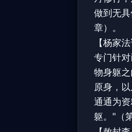
做到无具
章）。
【杨家法
专门针对
物身躯之
原身，以
通通为资
躯。"（第
【敕封李