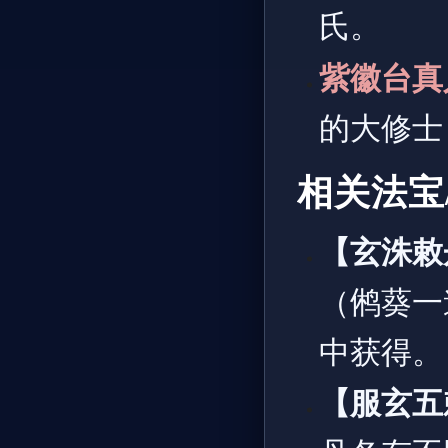
氏。
紫徽台真
的大修士
相关法宝
【玄洙敕
（鸺葵一
中获得。
【服玄五