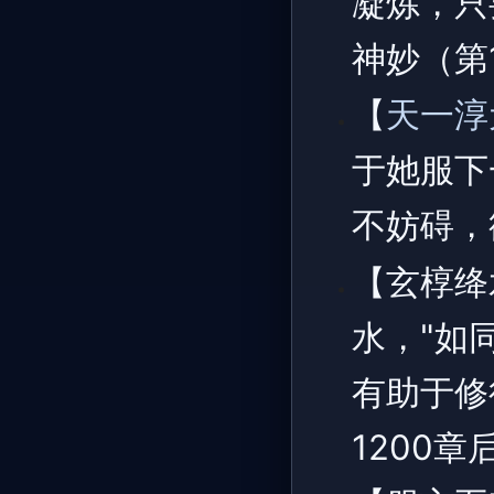
凝炼，只
神妙（第
【
天一淳
于她服下
不妨碍，
【玄椁绛
水，"如
有助于修
1200章