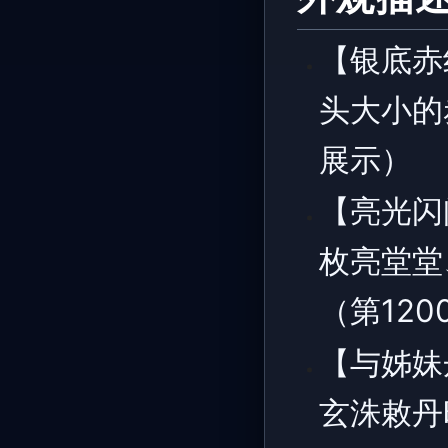
【银底赤
头大小的
展示）
【亮光闪
枚亮堂堂
（第12
【与姊妹
玄洙敕丹