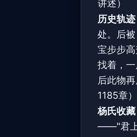
讲述）
历史轨迹
处。后被
宝步步高
找着，一
后此物再
1185章
杨氏收藏
——"君