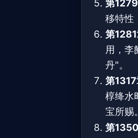
第127
移特性
第128
用，李
丹"。
第131
椁绛水
宝所赐
第13