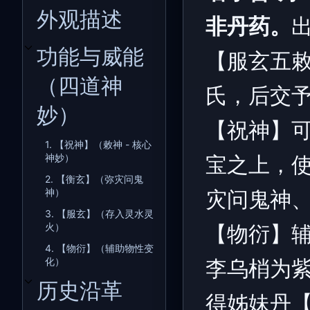
外观描述
非丹药。
功能与威能
【服玄五
开关功能与威能（四道神妙）子章节
（四道神
氏，后交
妙）
【祝神】
1. 【祝神】（敕神 - 核心
神妙）
宝之上，
2. 【衡玄】（弥灾问鬼
神）
灾问鬼神
3. 【服玄】（存入灵水灵
火）
【物衍】
4. 【物衍】（辅助物性变
化）
李乌梢为
历史沿革
开关历史沿革子章节
得姊妹丹