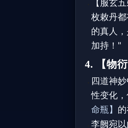
【服玄五
枚敕丹都
的真人，
加持！"
4. 【
四道神妙
性变化，
命瓶】
的
李阙宛以