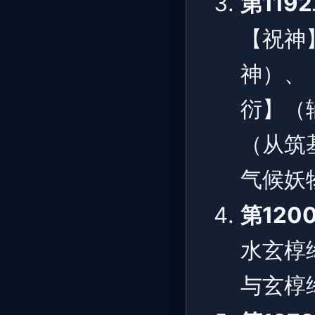
第119
【祝神
神）、
衍】（
（从筑
气候妖
第120
水玄椁
与玄椁