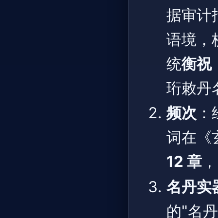
据审计
语境，
统
衡祝
珩敕丹
频次
：
词在《
12 章
，
名丹实
的"名