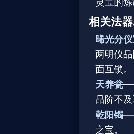
灵宝的炼
相关法器
晞光分仪
两明仪品
面互锁。
天养瓮
—
品阶不及
乾阳镯
—
之宝。