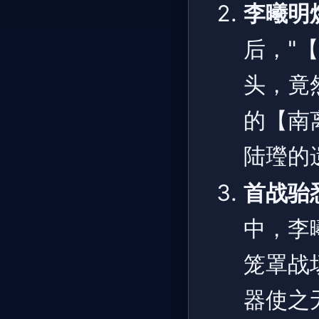
李曦明
后，"
头，竟
的【南
陆㼆的
首战骀
中，李
笼罩战
器使之