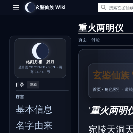
跳
玄鉴仙族 Wiki
转
主菜单
到
内
重火两明仪
容
页面
讨论
此刻月相 · 残月
望月湖 28.21°N 112.96°E · 照
玄鉴仙族 W
亮 24.8% · 亏
目录
隐藏
首页
·
角色索引
·
道统
序言
基本信息
'
重火两明仪
名字由来
宛陵天洞