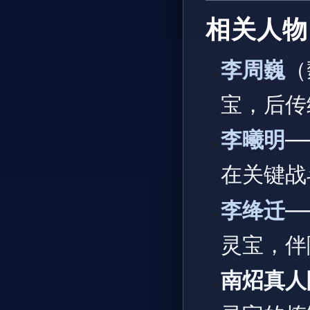
相关人物
李周巍
（
宝，后传
李曦明
—
在关键战
李绛迁
—
灵宝，伴
南炤真人