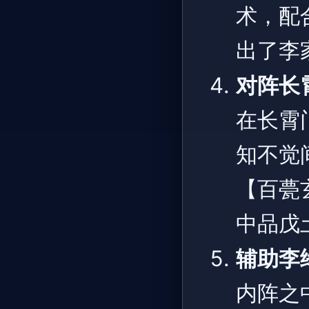
术，配
出了李
对阵长
在长霄
知不觉
【百甍
中品戊
辅助李
内阵之