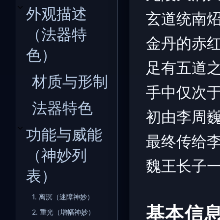
外观描述
玄道统南
开关外观描述（法器特色）子章节
（法器特
金丹的赤
色）
足有五道
材质与形制
手中仅次
法器特色
初由李周
功能与威能
开关功能与威能（神妙列表）子章节
最终传给
（神妙列
魏王长子
表）
1. 离溟（迷障神妙）
基本信
2. 重光（增幅神妙）