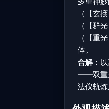
多重神妙
（【玄擭
（【群光
（【重光
体。
合解
：以
——双重
法仪轨炼
外观描