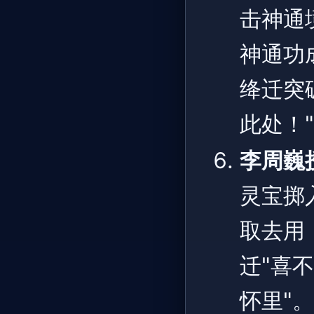
击神通
神通功
绛迁突
此处！"
李周巍
灵宝掷
取去用
迁"喜
怀里"。