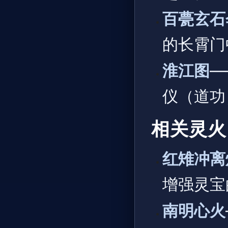
百甍玄石
的长霄门
淮江图
—
仪（道功
相关灵火
红雉冲离
增强灵宝
南明心火