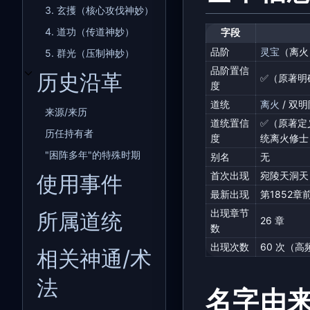
3. 玄擭（核心攻伐神妙）
4. 道功（传道神妙）
字段
品阶
灵宝
（离火
5. 群光（压制神妙）
品阶置信
历史沿革
✅（原著明确
开关历史沿革子章节
度
道统
离火
/ 双明
来源/来历
道统置信
✅（原著定
历任持有者
度
统离火修士
"困阵多年"的特殊时期
别名
无
首次出现
宛陵天洞天
使用事件
最新出现
第1852
出现章节
所属道统
26 章
数
出现次数
60 次（高
相关神通/术
法
名字由