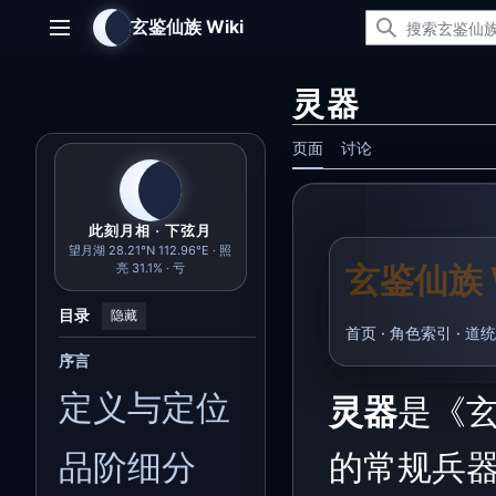
跳
玄鉴仙族 Wiki
转
主菜单
到
内
灵器
容
页面
讨论
此刻月相 · 下弦月
望月湖 28.21°N 112.96°E · 照
玄鉴仙族 W
亮 31.1% · 亏
目录
隐藏
首页
·
角色索引
·
道统
序言
定义与定位
灵器
是《
品阶细分
的常规兵