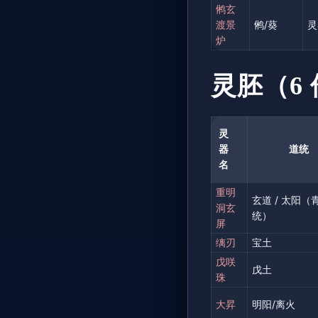
鸺玄
渡景
鸺/葵
灵
炉
灵胚（6
灵
器
道统
名
重明
玄道 / 太阳（
洞玄
统）
屏
缡刃
宝土
戊咲
戊土
珠
大昇
明阳/离火