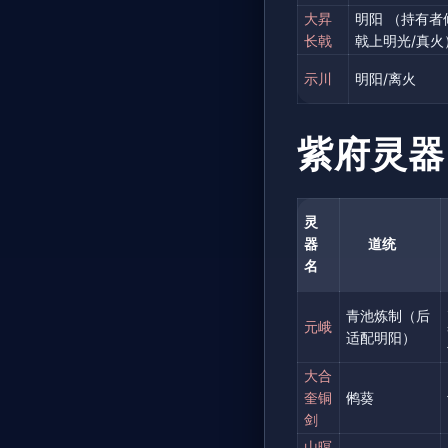
大昇
明阳 （持有者
长戟
戟上明光/真火
示川
明阳/离火
紫府灵器
灵
器
道统
名
青池炼制（后
元峨
适配明阳）
大合
奎铜
鸺葵
剑
山暝