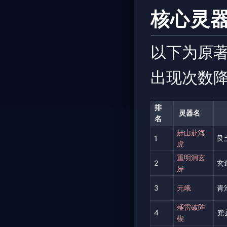
核心灵器（
以下为原著
出现次数
排
灵器名
名
赶山赴海
1
艮
虎
重明洞玄
2
玄
屏
3
元峨
青
殛雷破阵
4
兜
楔