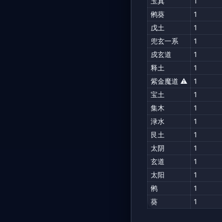
玉真
1
鸺葵
1
戊土
1
兜玄一系
1
戍玄道
1
释土
1
紫金魔道 ⚠️
1
宝土
1
集木
1
渌水
1
艮土
1
太阴
1
玄道
1
太阳
1
鸺
1
葵
1