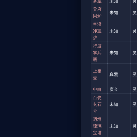
寒瓶
未知
灵
异府
未知
灵
同炉
空沿
净宝
未知
灵
炉
行度
掌兵
未知
灵
瓶
上相
真炁
灵
壶
申白
庚金
灵
百甍
玄石
未知
灵
伞
逍垣
琉璃
未知
灵
宝塔