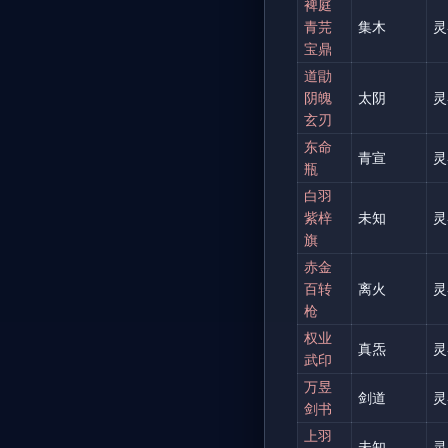
裨庭
青芫
集木
灵
宝鼎
道勖
阴魄
太阴
灵
玄刃
东命
青宣
灵
瓶
白羽
紫梓
未知
灵
旗
赤金
百转
离火
灵
枪
权业
真炁
灵
武印
万昱
剑道
灵
剑书
上羽
未知
灵