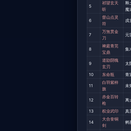
祁望玄天
释
5
听
魔道
督山点灵
6
戍
符
万煞贯金
7
元
刀
裨庭青芫
8
集
宝鼎
道勖阴魄
9
太
玄刃
10
东命瓶
青
白羽紫梓
11
未
旗
赤金百转
12
离
枪
13
权业武印
真
大合奎铜
14
鸺
剑