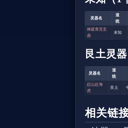
道
灵器名
统
裨庭青芫玄
未知
鼎
艮土灵器
道
灵器名
统
赶山赴海
艮土
虎
相关链