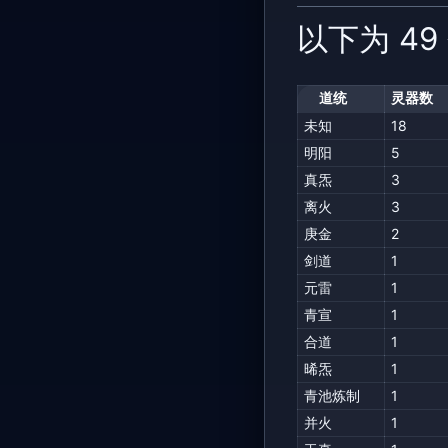
以下为 4
道统
灵器数
未知
18
明阳
5
真炁
3
离火
3
庚金
2
剑道
1
元雷
1
青宣
1
合道
1
晞炁
1
青池炼制
1
并火
1