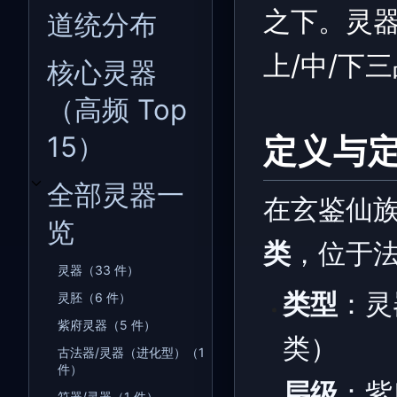
之下。灵
道统分布
上/中/下
核心灵器
（高频 Top
15）
定义与
全部灵器一
开关全部灵器一览子章节
在玄鉴仙
览
类
，位于
灵器（33 件）
类型
：灵
灵胚（6 件）
紫府灵器（5 件）
类）
古法器/灵器（进化型）（1
件）
层级
：紫
符器/灵器（1 件）