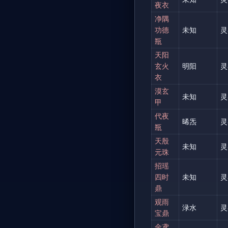
夜衣
净隅
功德
未知
灵
瓶
天阳
玄火
明阳
灵
衣
漠玄
未知
灵
甲
代夜
晞炁
灵
瓶
天殷
未知
灵
元珠
招瑶
四时
未知
灵
鼎
观雨
渌水
灵
宝鼎
金鸢