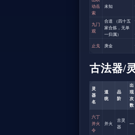
动岳
未知
索
合道 （四十五
九门
家合炼，无单
观
一归属）
止戈
庚金
古法器/
出
灵
道
品
现
器
统
阶
次
名
数
六丁
古灵
并火
并火
—
器
令