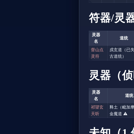
符器/灵器
灵器
道统
名
督山点
戍玄道（已
灵符
古道统）
灵器（侦
灵器
道统
名
祁望玄
释土（毗加摩诃
天听
金魔道 ⚠️
未知（1