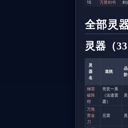
15
万昱剑书
剑
全部灵
灵器（33
灵
品
器
道统
阶
名
殛雷
兜玄一系
破阵
（法道雷
灵
楔
霆）
万煞
贯金
元雷
灵
刀