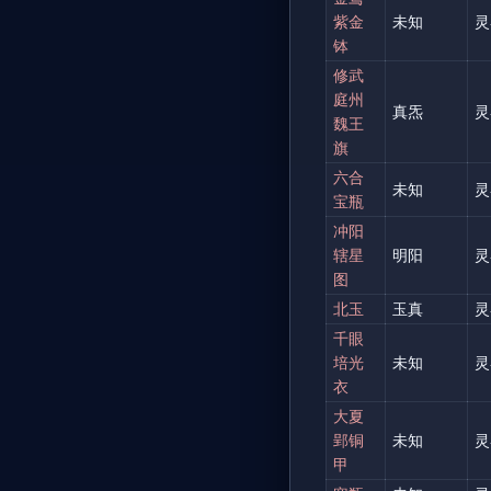
紫金
未知
灵
钵
修武
庭州
真炁
灵
魏王
旗
六合
未知
灵
宝瓶
冲阳
辖星
明阳
灵
图
北玉
玉真
灵
千眼
培光
未知
灵
衣
大夏
郢铜
未知
灵
甲