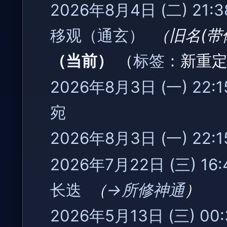
2026年8月4日 (二) 21:3
移观（通玄）
‎
旧名(
当前
标签
：
新重
2026
2026年8月3日 (一) 22:1
年
8
宛
‎
月
3
无
2026年8月3日 (一) 22:1
日
编
(星
辑
无
2026
2026年7月22日 (三) 16:
期
摘
编
年
一)
要
辑
7
长迭
‎
→‎所修神通
摘
月
要
22
2026
2026年5月13日 (三) 00:
日
年
(星