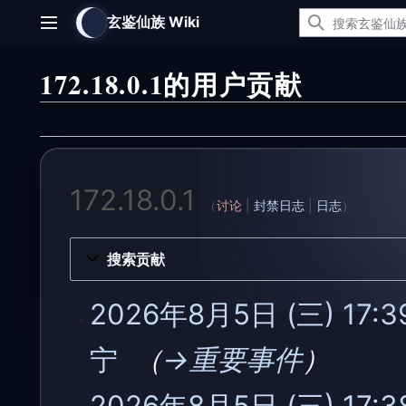
跳
玄鉴仙族 Wiki
转
主菜单
到
内
172.18.0.1的用户贡献
容
172.18.0.1
讨论
封禁日志
日志
搜索贡献
2026
2026年8月5日 (三) 17:3
年
8
宁
‎
→‎重要事件
月
5
日