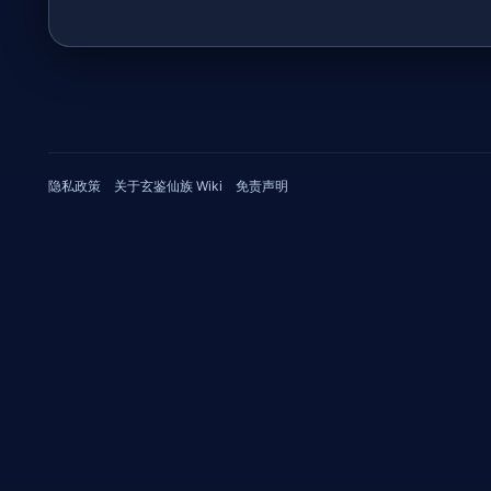
9
无
日
编
(星
辑
期
摘
六)
要
隐私政策
关于玄鉴仙族 Wiki
免责声明