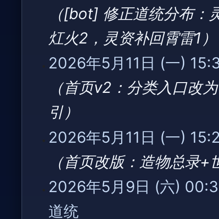
5
[bot] 修正道统分布：
期
月
三)
13
灴火2，灵资补回霄雷1
日
(星
2026
2026年5月11日 (一) 15:
期
年
三)
5
首页v2：分类入口改为
月
11
引
日
(星
2026年5月11日 (一) 15:
期
一)
首页改版：造物总录+
2026
2026年5月9日 (六) 00:3
年
5
道统
‎
月