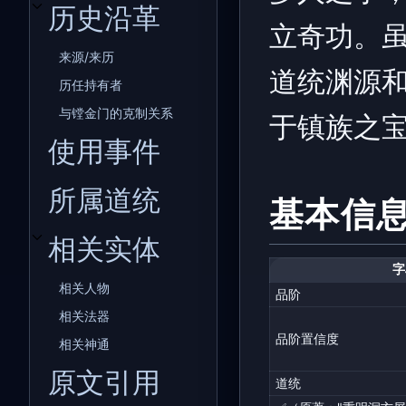
历史沿革
开关历史沿革子章节
立奇功。
来源/来历
道统渊源
历任持有者
与镗金门的克制关系
于镇族之
使用事件
所属道统
基本信
相关实体
开关相关实体子章节
字
相关人物
品阶
相关法器
品阶置信度
相关神通
原文引用
道统