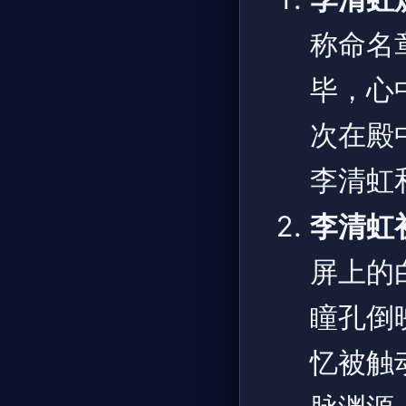
称命名
毕，心
次在殿
李清虹
李清虹
屏上的
瞳孔倒
忆被触