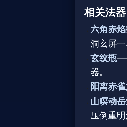
相关法器
六角赤焰
洞玄屏一
玄纹瓶
—
器。
阳离赤雀
山暝动岳
压倒重明