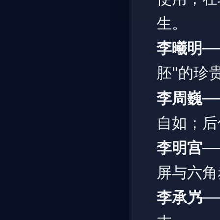
生。
李曦明
—
胚"的珍
李周巍
—
自如；后
李明宫
—
屏与六角
李承㞧
—