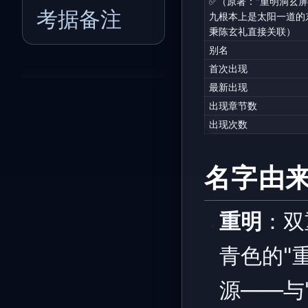
✅（原著："重明洞玄屏
考据备注
九根本上是太阳一道的
秉陈玄礼直接关联）
别名
首次出现
最新出现
出现章节数
出现次数
名字由
重明
：双
青色的"
源——与