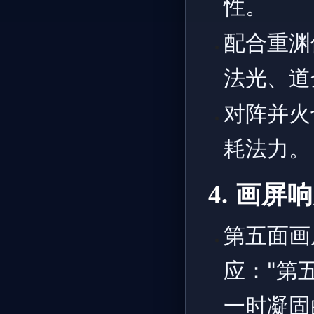
性。
配合重渊
法光、道
对阵并火
耗法力。
4. 画
第五面画
应："第
一时凝固