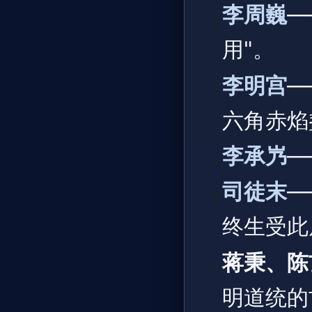
李周巍
—
用"。
李明宫
—
六角赤焰
李承㞧
—
司徒末
—
终生受此
蒋秉、陈
明道统的