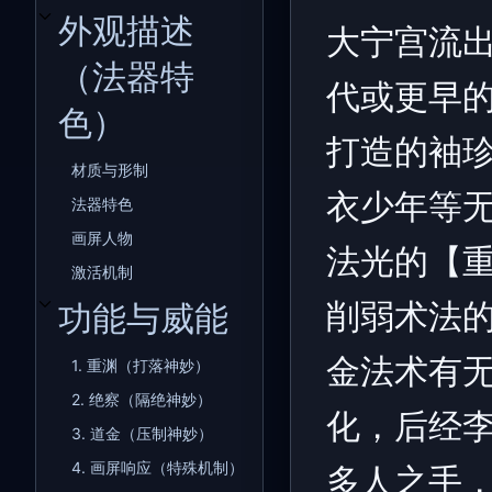
外观描述
大宁宫流
开关外观描述（法器特色）子章节
（法器特
代或更早
色）
打造的袖
材质与形制
衣少年等
法器特色
画屏人物
法光的【
激活机制
削弱术法
功能与威能
开关功能与威能子章节
金法术有
1. 重渊（打落神妙）
2. 绝察（隔绝神妙）
化，后经
3. 道金（压制神妙）
4. 画屏响应（特殊机制）
多人之手