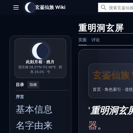
跳
玄鉴仙族 Wiki
转
主菜单
到
内
重明洞玄屏
容
页面
讨论
此刻月相 · 残月
望月湖 28.21°N 112.96°E · 照
玄鉴仙族 W
亮 26.0% · 亏
目录
隐藏
首页
·
角色索引
·
道统
序言
基本信息
'
重明洞玄屏
名字由来
器
。