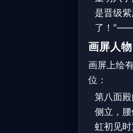
是晋级紫
了！"—
画屏人物
画屏上绘
位：
第八面殿
侧立，腰
虹初见时