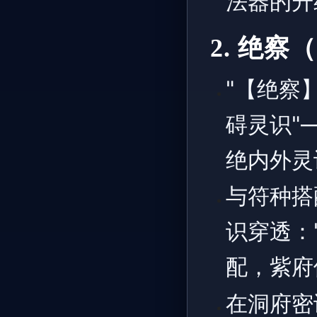
法器的升
2. 绝
"【绝察
碍灵识"
绝内外灵
与符种搭
识穿透：
配，紫府
在洞府密