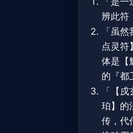
「是一
辨此符
「虽然
点灵符
体是【
的『都
「【戍
珀】的
传，代