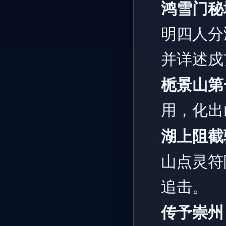
鸿雪门秘
明四人分
并详述戍
栀景山第
用，化出
湖上阻截
山点灵符
追击。
传予崇州