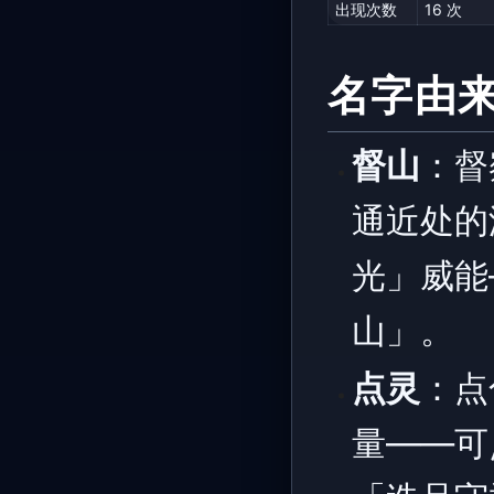
出现次数
16 次
名字由
督山
：督
通近处的
光」威能
山」。
点灵
：点
量——可