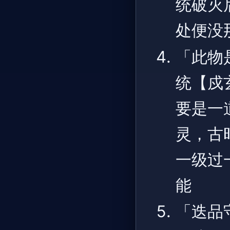
统破灭
处便没
「此物
统【戍
要是一
灵，古
一级过
能
「迭品