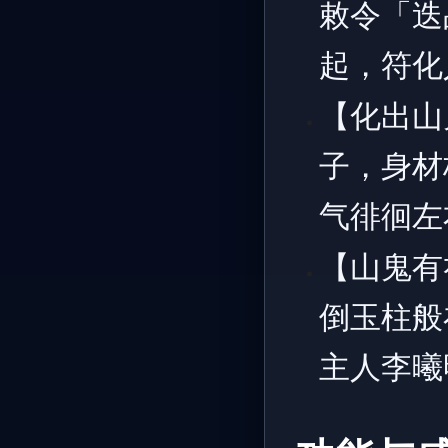
敕令「迭
起，符化
【化出山
子，身材
气徘徊左
【山鬼有
倒玉柱般
主人李曦