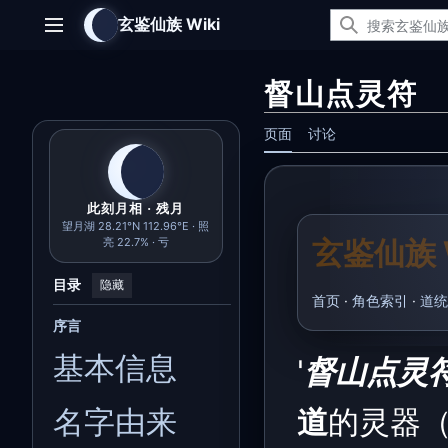
跳
玄鉴仙族 Wiki
转
主菜单
到
内
督山点灵符
容
页面
讨论
此刻月相 · 残月
望月湖 28.21°N 112.96°E · 照
玄鉴仙族 W
亮 22.7% · 亏
目录
隐藏
首页
·
角色索引
·
道统
序言
基本信息
'
督山点灵符
名字由来
道
的灵器