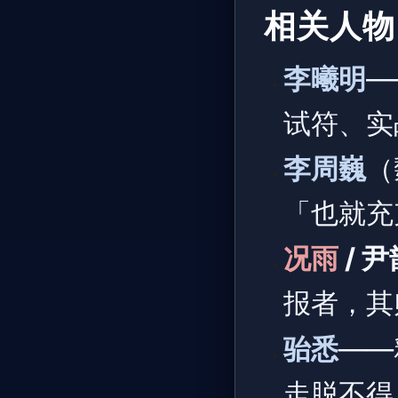
相关人物
李曦明
—
试符、实
李周巍
（
「也就充
况雨
/ 
报者，其
骀悉
——
走脱不得