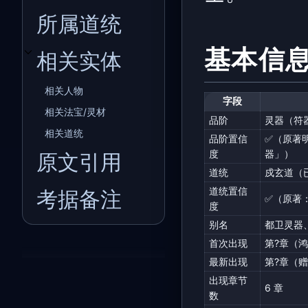
所属道统
基本信
相关实体
开关相关实体子章节
相关人物
字段
相关法宝/灵材
品阶
灵器（符器
相关道统
品阶置信
✅（原著
度
器」）
原文引用
道统
戍玄道（
道统置信
考据备注
✅（原著
度
别名
都卫灵器
首次出现
第?章（
最新出现
第?章（
出现章节
6 章
数