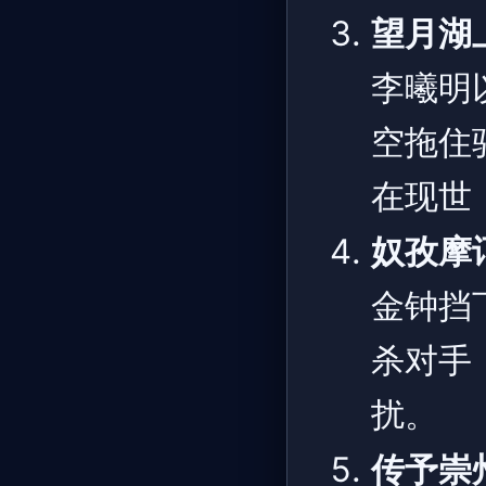
望月湖
李曦明
空拖住
在现世
奴孜摩
金钟挡
杀对手
扰。
传予崇