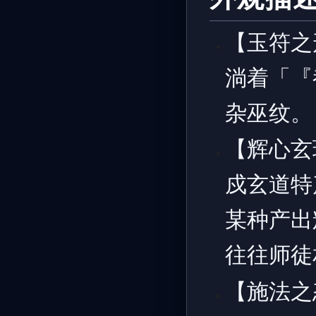
【玉符之
淌着「『
杂巫纹。
【辉心玄
戍玄道特
某种产出
往往师徒
【施法之