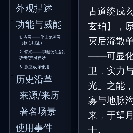
外观描述
古道统戍
功能与威能
玄珀】，
开关功能与威能子章节
1. 点灵——化山鬼河灵
灭后流散
（核心用途）
2. 督光——与地脉沟通的
——可显
攻击/护身神妙
3. 原应成阵使用
卫，实力
历史沿革
开关历史沿革子章节
光」之能
来源/来历
寡与地脉
著名场景
来，于望
使用事件
士。