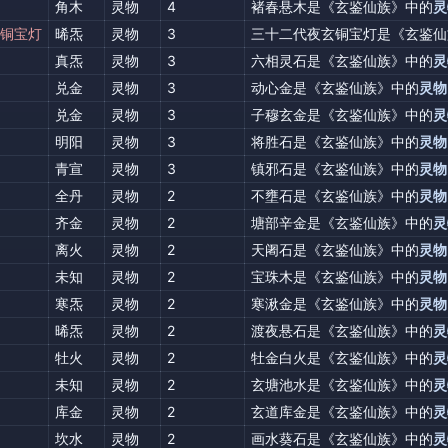
角木
灵物
4
褚春悬木是《玄鉴仙族》中的
灵
铜宝灯
晞炁
灵物
3
三十二代夜玄铜宝灯是《玄鉴仙
真炁
灵物
3
六相灵石是《玄鉴仙族》中的
灵
兑金
灵物
3
动心金是《玄鉴仙族》中的
灵物
兑金
灵物
3
子穆玄金是《玄鉴仙族》中的
灵
明阳
灵物
3
将胜石是《玄鉴仙族》中的
灵物
青宣
灵物
3
镇邪石是《玄鉴仙族》中的
灵物
全丹
灵物
2
不壅石是《玄鉴仙族》中的
灵物
齐金
灵物
2
塘部辛金是《玄鉴仙族》中的
灵
离火
灵物
2
天阇石是《玄鉴仙族》中的
灵物
未知
灵物
2
宝珠木是《玄鉴仙族》中的
灵物
寒炁
灵物
2
寒湫金是《玄鉴仙族》中的
灵物
晞炁
灵物
2
渡夜悬石是《玄鉴仙族》中的
灵
牡火
灵物
2
牡金白火是《玄鉴仙族》中的
灵
未知
灵物
2
玄塘池水是《玄鉴仙族》中的
灵
库金
灵物
2
玄道库金是《玄鉴仙族》中的
灵
坎水
灵物
2
画水葵石是《玄鉴仙族》中的
灵