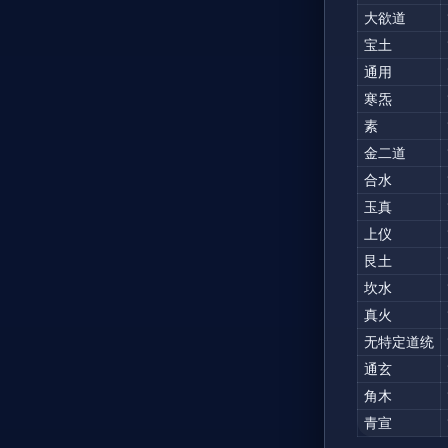
大欲道
宝土
通用
寒炁
素
金二道
合水
玉真
上仪
艮土
坎水
真火
无特定道统
通玄
角木
青宣