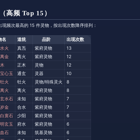
高频 Top 15）
现频次最高的 15 件灵物，按出现次数降序排列：
物名
道统
品阶
出现次数
水火
真炁
紫府灵物
13
离金
离火
紫府灵物
12
木
正木
灵物
12
宝心玉
通玄
灵器
10
牡火
牡火
灵物/特殊灵火
8
离火
离火
紫府灵物
8
玄水石
未知
紫府灵物
7
岁金
合水
紫府灵物
7
白寰石
少阳
紫府灵物
6
明玄玉
府水
紫府灵物
6
血石
未知
筑基灵物
6