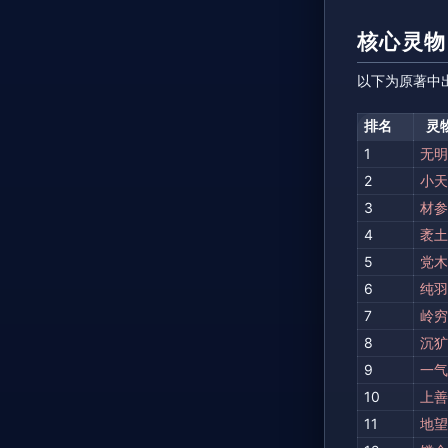
核心灵物（
以下为原著中出
排名
灵
1
无明
2
小天
3
材参
4
袤土
5
党木
6
纯羽
7
岭穷
8
沉犷
9
一气
10
上善
11
地望