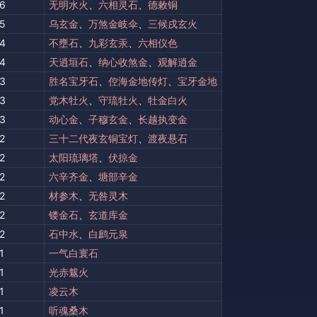
6
无明水火
、
六相灵石
、
德敕铜
5
乌玄金
、
万煞金岐伞
、
三候戌玄火
4
不壅石
、
九彩玄汞
、
六相仪色
4
天逍垣石
、
纳心收煞金
、
观解逍金
3
胜名宝牙石
、
倥海金地传灯
、
宝牙金地
3
党木牡火
、
守琉牡火
、
牡金白火
3
动心金
、
子穆玄金
、
长越执变金
2
三十二代夜玄铜宝灯
、
渡夜悬石
2
太阳琉璃塔
、
伏掠金
2
六辛齐金
、
塘部辛金
2
材参木
、
无咎灵木
2
镂金石
、
玄道库金
2
石中水
、
白鹧元泉
1
一气白寰石
1
光赤魃火
1
凌云木
1
听魂桑木