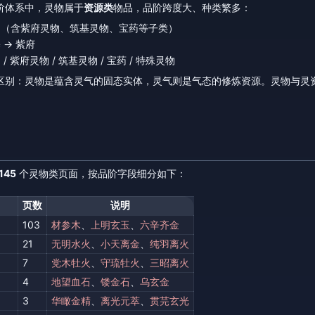
阶体系中，灵物属于
资源类
物品，品阶跨度大、种类繁多：
物（含紫府灵物、筑基灵物、宝药等子类）
 → 紫府
/ 紫府灵物 / 筑基灵物 / 宝药 / 特殊灵物
区别：灵物是蕴含灵气的固态实体，灵气则是气态的修炼资源。灵物与灵
145
个灵物类页面，按品阶字段细分如下：
页数
说明
103
材参木
、
上明玄玉
、
六辛齐金
21
无明水火
、
小天离金
、
纯羽离火
7
党木牡火
、
守琉牡火
、
三昭离火
4
地望血石
、
镂金石
、
乌玄金
3
华瞰金精
、
离光元萃
、
贯芫玄光