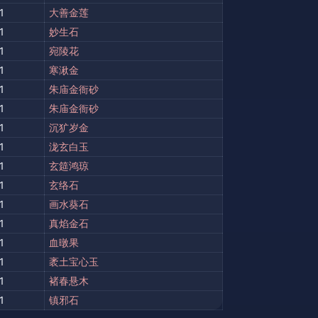
1
大善金莲
1
妙生石
1
宛陵花
1
寒湫金
1
朱庙金衙砂
1
朱庙金衙砂
1
沉犷岁金
1
泷玄白玉
1
玄筵鸿琼
1
玄络石
1
画水葵石
1
真焰金石
1
血暾果
1
袤土宝心玉
1
褚春悬木
1
镇邪石