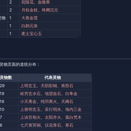
2
宛陵花
、
血暾果
2
月桂金枝
、
终阕沉元
灵物
1
大善金莲
1
白鹧元泉
1
袤土宝心玉
 个灵物页面的道统分布：
灵物数
代表灵物
29
上明玄玉
、
天阳彩铜
、
将胜石
19
岭穷玄水石
、
地望血石
、
白隼金
16
小天离金
、
纯羽离火
、
天阇石
10
上善明玄玉
、
采行弱水
、
海内三金
7
上诀宫相火
、
太阳并火
、
孤白梵木
6
七尺青冥铜
、
仪花青石
、
寒石