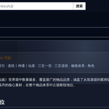
搜索
ki 导航
索引
·
道统丨神通丨仙基
·
三玄一览
·
三玄道统
·
修炼体系
·
角色
仙族》世界观中数量最多、覆盖最广的物品品类，涵盖了从筑基级到紫府
炼丹的核心素材，在整个物品体系中占据枢纽地位。
位