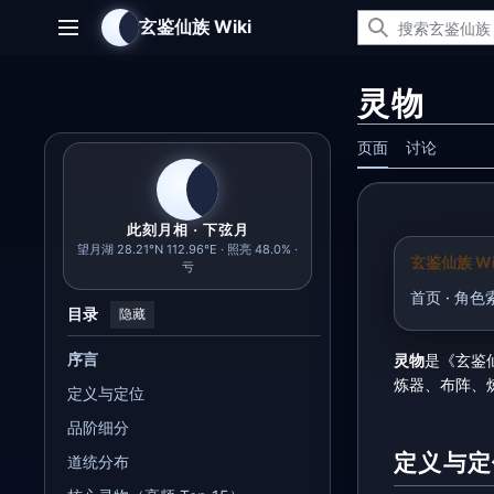
跳
玄鉴仙族 Wiki
转
主菜单
到
内
灵物
容
页面
讨论
此刻月相 · 下弦月
望月湖 28.21°N 112.96°E · 照亮 48.0% ·
玄鉴仙族 Wi
亏
首页
·
角色
目录
隐藏
序言
灵物
是《玄鉴
炼器、布阵、
定义与定位
品阶细分
定义与定
道统分布