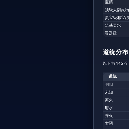
宝药
顶级太阴灵物
灵宝级邪宝/
筑基灵水
灵器级
道统分布
以下为 145
道统
明阳
未知
离火
府水
并火
太阴