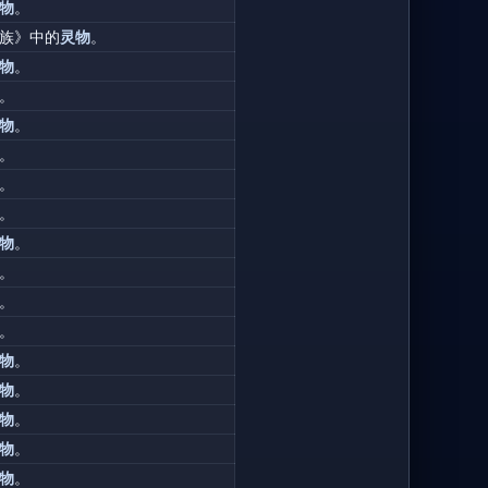
物
。
族》中的
灵物
。
物
。
。
物
。
。
。
。
物
。
。
。
。
物
。
物
。
物
。
物
。
物
。