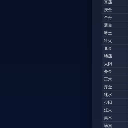
真炁
庚金
全丹
逍金
释土
牡火
兑金
晞炁
太阳
齐金
正木
库金
牝水
少阳
灴火
集木
谪炁