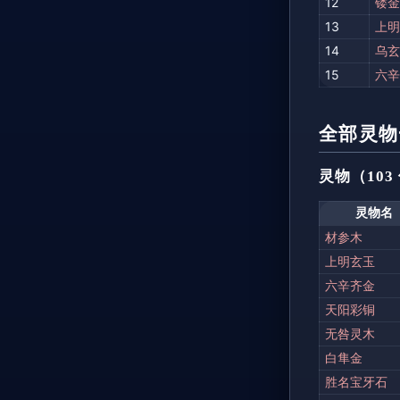
12
镂金
13
上明
14
乌玄
15
六辛
全部灵物
灵物（103
灵物名
材参木
上明玄玉
六辛齐金
天阳彩铜
无咎灵木
白隼金
胜名宝牙石