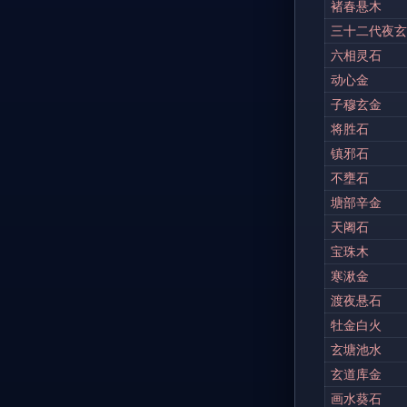
褚春悬木
三十二代夜玄
六相灵石
动心金
子穆玄金
将胜石
镇邪石
不壅石
塘部辛金
天阇石
宝珠木
寒湫金
渡夜悬石
牡金白火
玄塘池水
玄道库金
画水葵石