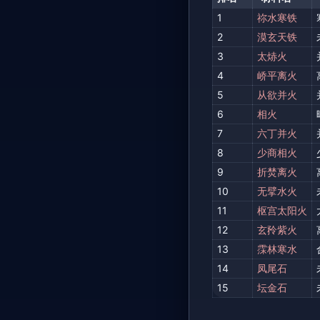
1
祢水寒铁
2
漠玄天铁
3
太焃火
4
峤平离火
5
从欲并火
6
相火
7
六丁并火
8
少商相火
9
折焚离火
10
无擘水火
11
枢宫太阳火
12
玄矝紫火
13
霂林寒水
14
凤尾石
15
坛金石