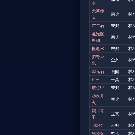
水
天离赤
离火
材
金
左午石
未知
材
延光赐
离火
材
恩铜
恨逝水
未知
材
拟专汞
全丹
材
水
煌元石
明阳
材
紏玉
玉真
材
蜮心甲
未知
材
趋炎并
并火
材
火
鹳川青
玉真
材
玉
明烛金
未知
材
煞陵铜
煞炁
材