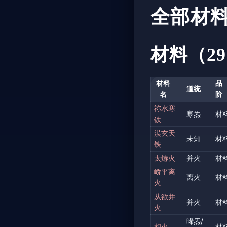
全部材
材料（29
材料
品
道统
名
阶
祢水寒
寒炁
材
铁
漠玄天
未知
材
铁
太焃火
并火
材
峤平离
离火
材
火
从欲并
并火
材
火
晞炁/
相火
材