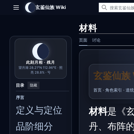
跳
玄鉴仙族 Wiki
转
主菜单
到
内
材料
容
页面
讨论
此刻月相 · 残月
望月湖 28.21°N 112.96°E · 照
玄鉴仙族 W
亮 28.8% · 亏
目录
隐藏
首页
·
角色索引
·
道统
序言
定义与定位
材料
是《
品阶细分
丹、布阵