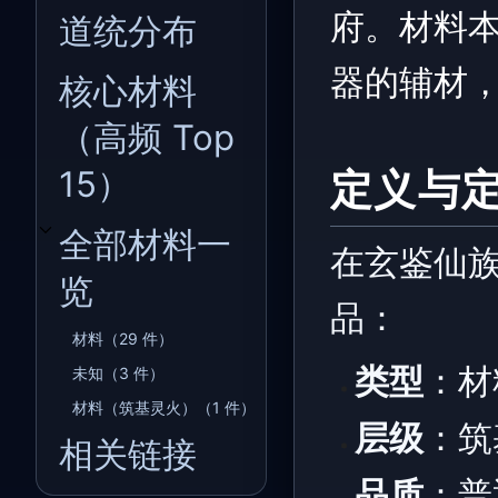
府。材料
道统分布
器的辅材
核心材料
（高频 Top
15）
定义与
全部材料一
开关全部材料一览子章节
在玄鉴仙
览
品：
材料（29 件）
类型
：材
未知（3 件）
材料（筑基灵火）（1 件）
层级
：筑
相关链接
品质
：普