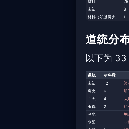
材料
29
未知
3
材料（筑基灵火）
1
道统分
以下为 3
道统
材料数
未知
12
漠
离火
6
峤
并火
4
太
玉真
2
紏
渌水
1
塘
少阳
1
少