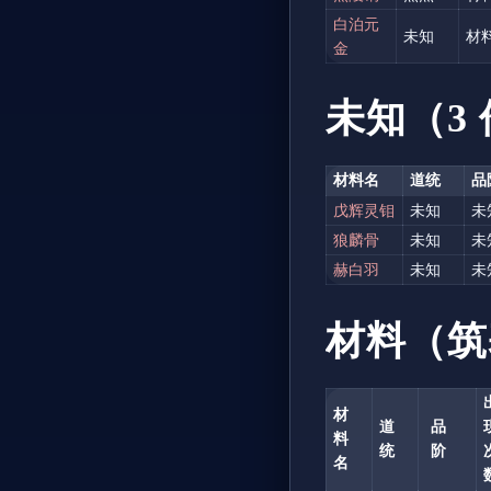
白泊元
未知
材
金
未知（3
材料名
道统
品
戊辉灵钼
未知
未
狼麟骨
未知
未
赫白羽
未知
未
材料（筑
材
道
品
料
统
阶
名