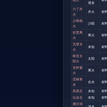
逍金
六丁并
并火
材
火
少商相
少阳
材
火
折焚离
离火
材
火
无擘水
未知
材
火
枢宫太
太阳
材
阳火
玄矝紫
离火
材
火
霂林寒
合水
材
水
凤尾石
未知
材
坛金石
未知
材
塘沂渌
渌水
材