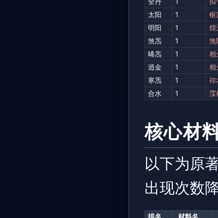
全丹
1
拟
太阳
1
枢
明阳
1
煌
煞炁
1
煞
晞炁
1
相
逍金
1
相
寒炁
1
祢
合水
1
霂
核心材料（
以下为原著
出现次数
排名
材料名