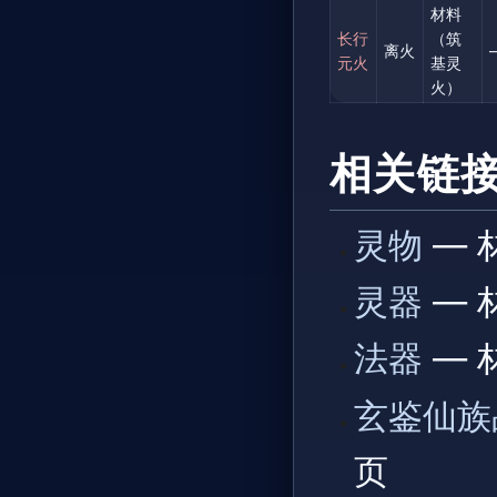
材料
长行
（筑
离火
元火
基灵
火）
相关链
灵物
— 
灵器
— 
法器
— 
玄鉴仙族
页