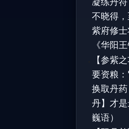
凝练丹符
不晓得，
紫府修士
《华阳王
【参紫之
要资粮：
换取丹药
丹】才是
巍语）