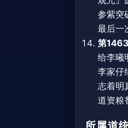
观元』
参紫突
最后一
第146
给李曦
李家仔
志着明
道资粮
所属道