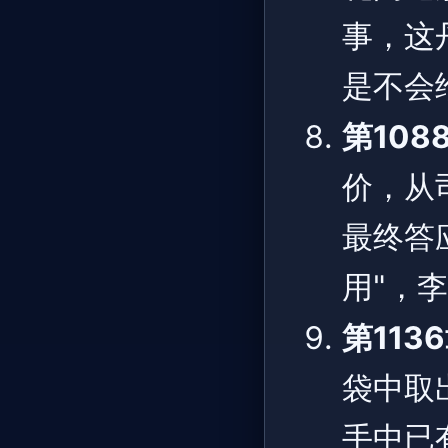
事，这
是不会
第108
价，从
最终答
用"，
第113
袋中取
手中已