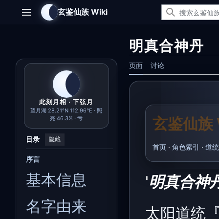
跳
玄鉴仙族 Wiki
转
主菜单
到
内
明真合神丹
容
页面
讨论
此刻月相 · 下弦月
望月湖 28.21°N 112.96°E · 照
玄鉴仙族 W
亮 46.3% · 亏
目录
隐藏
首页
·
角色索引
·
道统
序言
基本信息
'
明真合神丹
名字由来
太阳道统