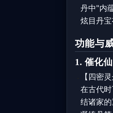
丹中"内
炫目丹宝
功能与
1. 催
【四密灵
在古代时
结诸家的