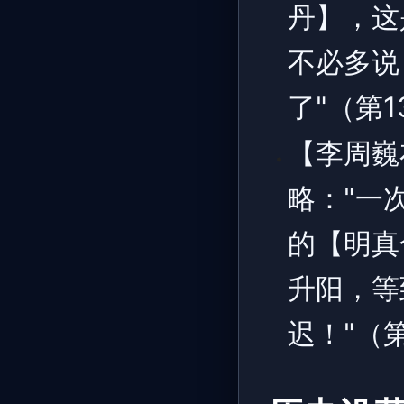
丹】，这
不必多说
了"（第1
【李周巍
略："一
的【明真
升阳，等
迟！"（第