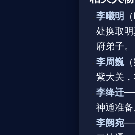
李曦明
（
处换取明
府弟子。
李周巍
（
紫大关，
李绛迁
—
神通准备
李阙宛
—