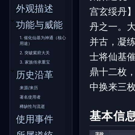
外观描述
宫玄绥丹
功能与威能
丹之一。大
开关功能与威能子章节
1. 催化仙基为神通（核心
并古，凝练
用途）
2. 突破紫府大关
士将仙基
3. 家族传承重宝
鼎十二枚
历史沿革
开关历史沿革子章节
中换来三
来源/来历
著名使用者
稀缺性与流逝
基本信
使用事件
字段