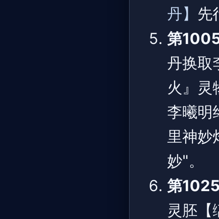
丹】
先
第100
丹换取
火』灵
李曦明
里神妙
妙"。
第102
灵胚【