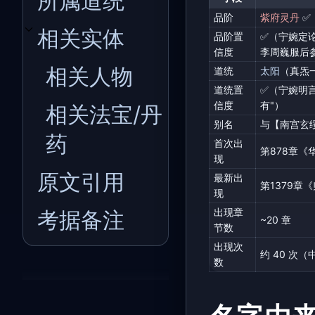
所属道统
品阶
紫府灵丹
✅
相关实体
品阶置
✅（宁婉定
开关相关实体子章节
信度
李周巍服后
相关人物
道统
太阳
（真炁
道统置
✅（宁婉明言
信度
有"）
相关法宝/丹
别名
与【南宫玄
药
首次出
第878章《
现
原文引用
最新出
第1379章
现
出现章
考据备注
~20 章
节数
出现次
约 40 次
数