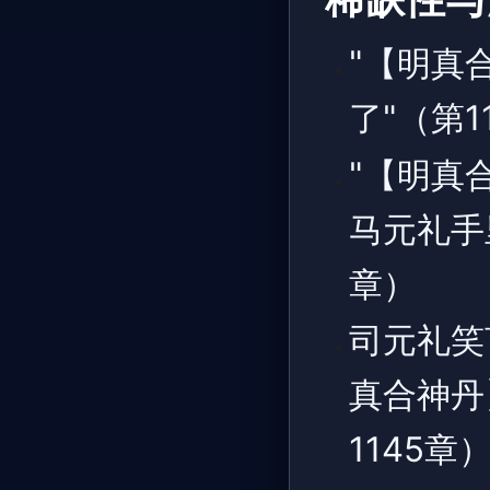
稀缺性与
"【明真
了"（第
"【明真
马元礼手
章）
司元礼笑
真合神丹
1145章