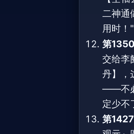
二神通
用时！
第135
交给李
丹】，
——不
定少不
第142