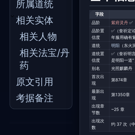
所属道统
字段
相关实体
开关相关实体子章节
品阶
紫府灵丹
✅
品阶置
✅（奎祈定
相关人物
信度
年服用确有
道统
明阳
（东火
相关法宝/丹
道统置
✅（奎祈明
信度
是明阳一道"
药
别名
光照麒麟丹
首次出
原文引用
第874章
现
最新出
第1350章
考据备注
现
出现章
~25 章
节数
出现次
约 37 次（
数