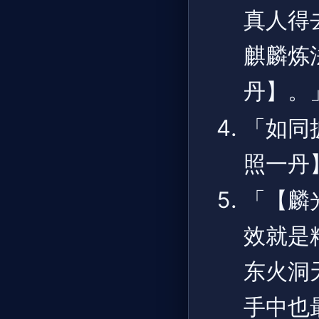
真人得
麒麟炼
丹】。
「如同
照一丹
「【麟
效就是
东火洞
手中也