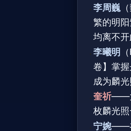
李周巍
（
繁的明阳
均离不开
李曦明
（
卷】掌握
成为麟光
奎祈
——
枚麟光照
宁婉
——