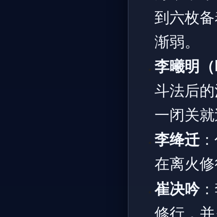
到六枚备
渐弱。
李曦明（
斗法后的
一闭关就
李绛迁
：
在离火修
崔决吟
：
修行，并