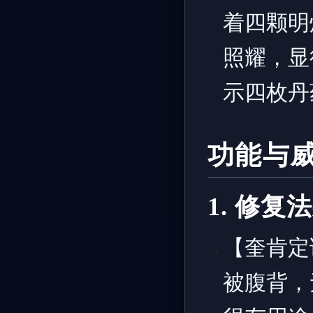
着四颗明
照耀，显
示四枚丹
功能与
1. 修
【奎肯定
被腹背，