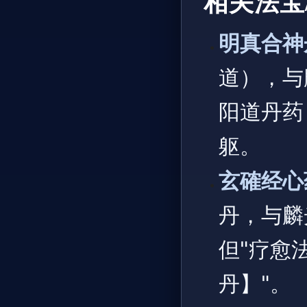
相关法宝
明真合神
道），与
阳道丹药
躯。
玄確经心
丹，与麟
但"疗愈
丹】"。