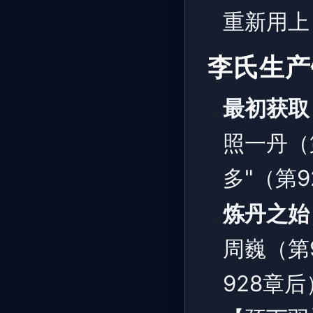
重新用上
李氏生产
最初获取
照一丹（
多"（第9
炼丹之始
周巍（第
928章