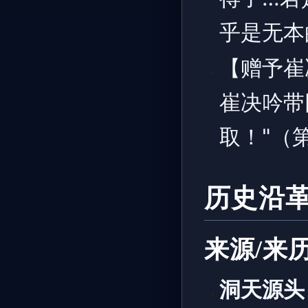
乎是无本
【赠予崔
崔决吟带
取！"（第
历史沿
来源/来
洞天源头