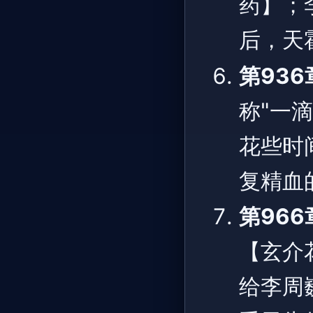
药】；
后，天
第936
称"一
花些时
复精血
第966
【玄介
给李周