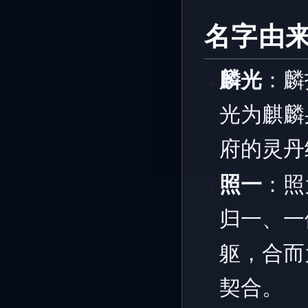
名字由
麟光
：麟
光为麒麟
府的灵丹
照一
：照
归一、一
躯，合而
契合。