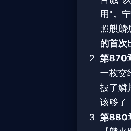
用"。
照麒麟
的首次
第870
一枚交
披了鳞
该够了
第880