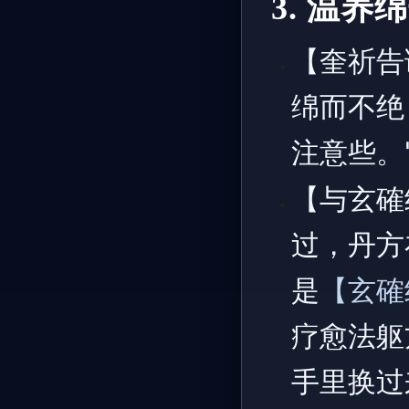
3. 温养
【奎祈告
绵而不绝
注意些。
【与玄確
过，丹方
是
【玄確
疗愈法躯
手里换过