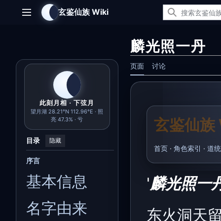
跳
玄鉴仙族 Wiki
转
主菜单
到
内
麟光照一丹
容
页面
讨论
此刻月相 · 下弦月
望月湖 28.21°N 112.96°E · 照
玄鉴仙族 W
亮 47.3% · 亏
目录
隐藏
首页
·
角色索引
·
道统
序言
基本信息
'
麟光照一丹
名字由来
东火洞天留