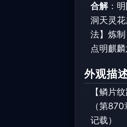
合解
：明
洞天灵花
法】炼制
点明麒麟
外观描
【鳞片纹
（第87
记载）