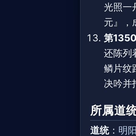
光照一
元』，
第135
还陈列
鳞片纹
决吟并
所属道
道统
：
明