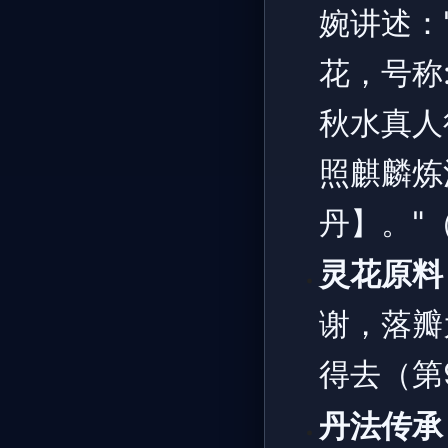
婉讲述：
花，号称
秋水真人
照麒麟炼
丹】。"
灵花原料
谢，落瓣
得去（第
丹法传承