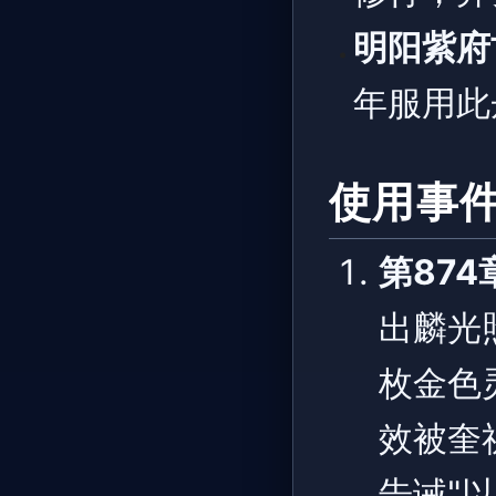
明阳紫府
年服用此
使用事
第874
出麟光
枚金色
效被奎
告诫"