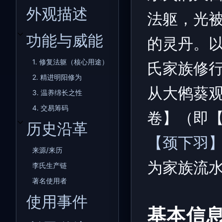
外观描述
法躯，光被
功能与威能
的灵丹。
开关功能与威能子章节
1. 修复法躯（核心用途）
氏家族修
2. 精进明阳修为
从大鸺葵
3. 温养绵长之性
4. 交易筹码
卷】（即
历史沿革
开关历史沿革子章节
【颈下羽
来源/来历
为家族流
李氏生产链
著名使用者
使用事件
基本信