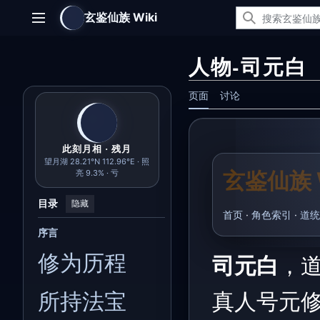
跳
玄鉴仙族 Wiki
转
主菜单
到
内
人物-司元白
容
页面
讨论
此刻月相 · 残月
望月湖 28.21°N 112.96°E · 照
玄鉴仙族 W
亮 9.3% · 亏
目录
隐藏
首页
·
角色索引
·
道统
序言
修为历程
司元白
，
所持法宝
真人号元