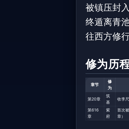
被镇压封
终遁离青
往西方修
修为历
修
章节
为
筑
第20章
收李
基
第616
紫
首次被
章
府
章）