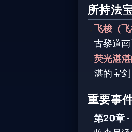
所持法
飞梭（飞
古黎道
荧光湛湛
湛的宝
重要事
第20章 