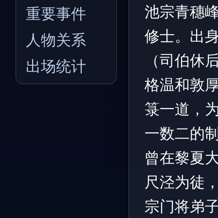
池宗青穗
重要事件
修士。出
人物关系
（司伯休
出场统计
格温和敦
箓一道，
一数二的
曾在黎夏
尺泾为徒
宗门将弟