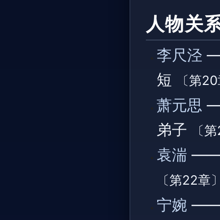
人物关
李尺泾
—
短
〔第2
萧元思
—
弟子
〔第
袁湍
——
〔第22章
宁婉
——