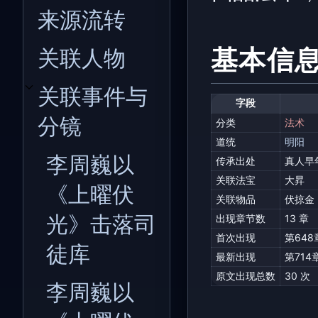
来源流转
关联人物
基本信
关联事件与
开关关联事件与分镜子章节
字段
分镜
分类
法术
道统
明阳
李周巍以
传承出处
真人早
关联法宝
大昇
《上曜伏
关联物品
伏掠金
光》击落司
出现章节数
13 章
首次出现
第648
徒库
最新出现
第714
原文出现总数
30 次
李周巍以