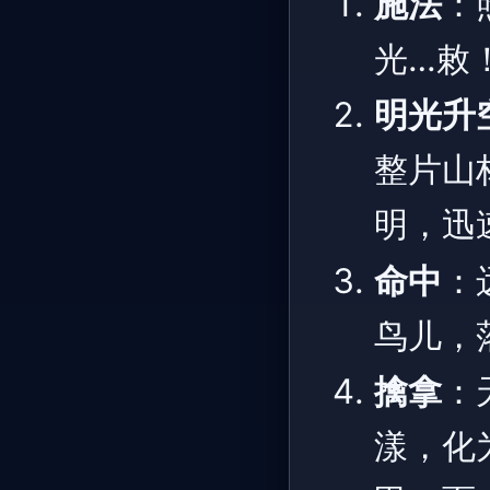
施法
：
光…敕
明光升
整片山
明，迅
命中
：
鸟儿，
擒拿
：
漾，化