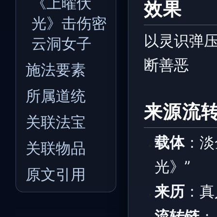
《上曜伏
效果
光》击伤密
以灵识弹
云洞女子
断善恶
施法要素
所属道统
来源流
关联法宝
载体
：淡
关联物品
光》”
原文引用
来历
：真
流转链
：