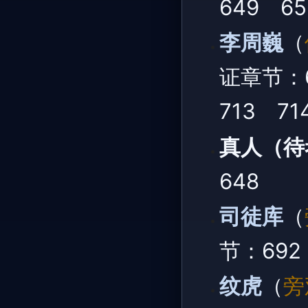
649 65
李周巍
（
证章节：6
713 71
真人（待
648
司徒库
（
节：692
纹虎
（
旁