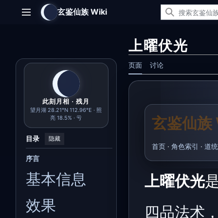
跳
玄鉴仙族 Wiki
转
主菜单
到
内
上曜伏光
容
页面
讨论
此刻月相 · 残月
望月湖 28.21°N 112.96°E · 照
玄鉴仙族 W
亮 18.5% · 亏
目录
隐藏
首页
·
角色索引
·
道统
序言
基本信息
上曜伏光
效果
四品法术