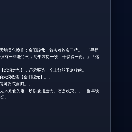
这天地灵气唤作：金阳煌元，着实难收集了些。」「寻得
仅仅有一刻能得气，两年方得一缕，十缕得一份。」「这
为【炽烟之气】，还需要选一个上好的玉盒收纳。」
宗的大漠收集【金阳煌元】。」
年便可得气而归。」
水见木则化为烟，所以要用玉盒、石盒收束。」「当年晚
青烟。」