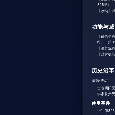
326章）
【收纳】以
功能与威
【修炼必
行。（第3
【滋养炼丹
【品阶极
历史沿革
来源/来历
：
古老明阳天
李家从萧
使用事件
**1. 第