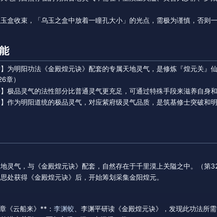
玉盒收束，「乌玉之盒中放着一瞳孔大小」的光点，需极为谨慎，否则一
能
需】为明阳功法《金殿煌元诀》配套的专属天地灵气，是修炼『煌元关』
26章）
】极品灵气的法性部分比普通灵气更充足，可通过特殊手段来滋养自身和
高】作为明阳道统的极品灵气，对应紫府级灵气品质，是筑基修士突破和
地灵气，与《金殿煌元诀》配套，自然存在于千里漠上关隘之中。（第3
元思处获得《金殿煌元诀》后，开始筹划采集金阳煌元。
326章《云船来》**：
李渊蛟
、李渊平研读《金殿煌元诀》，发现此功法所需