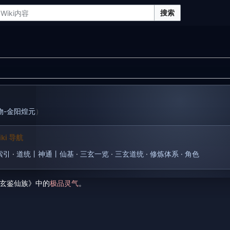
搜索
物-金阳煌元
）
ki 导航
索引
·
道统丨神通丨仙基
·
三玄一览
·
三玄道统
·
修炼体系
·
角色
玄鉴仙族》中的
极品灵气
。