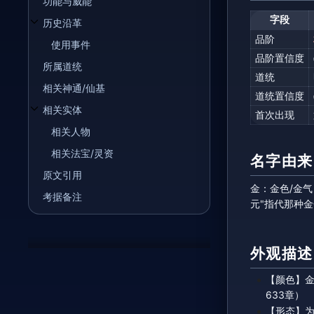
功能与威能
字段
历史沿革
开关历史沿革子章节
品阶
使用事件
品阶置信度
所属道统
道统
相关神通/仙基
道统置信度
相关实体
首次出现
开关相关实体子章节
相关人物
相关法宝/灵资
名字由来
原文引用
金：金色/金
考据备注
元"指代那种
外观描述
【颜色】金
633章）
【形态】