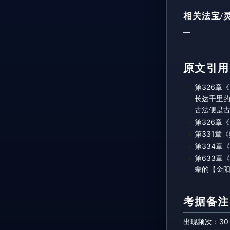
相关法宝/
—
原文引用
第326
长达千里
古法便是
第326
第331章
第334章
第633
辈的【金
考据备注
出现频次：30