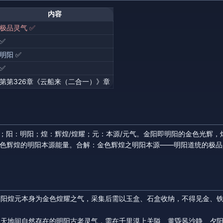
内容
极品灵气 ✅
✅
明阳
✅
✅
第第326章《云船来（二合一）》章
气；阳：明阳；煌：辉煌/煌耀；元：本源/元气。金阳即明阳的金色光辉，
金色辉煌的明阳本源能量。合解：金色辉煌之明阳本源——明阳道统的极
阳煌元本身为金色煌耀之气，采集后需以玉盒、石盒收纳，不得见金、铁
为天地间自然存在的明阳古老灵气，需在千里漠上关隘、黄昏风沙静、夕