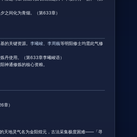
夕之间化为青烟。（第633章）
仙基的关键资源。
李曦峻
、
李周巍
等明阳修士均需此气修
炼丹使用。（第633章李曦峻语）
明阳神通修炼的核心资粮。
26章）
的天地灵气名为金阳煌元，古法采集极度困难——「寻