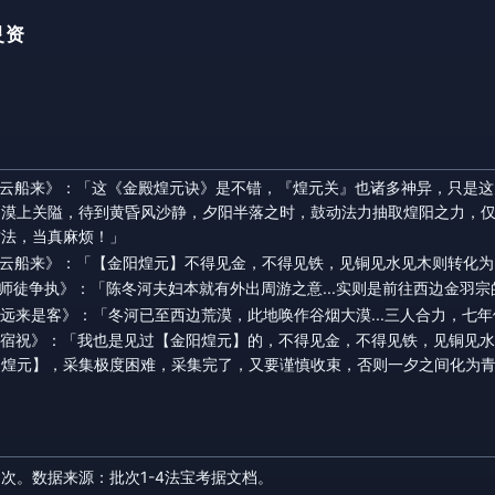
灵资
章《云船来》：「这《金殿煌元诀》是不错，『煌元关』也诸多神异，只是
的漠上关隘，待到黄昏风沙静，夕阳半落之时，鼓动法力抽取煌阳之力，
古法，当真麻烦！」
章《云船来》：「【金阳煌元】不得见金，不得见铁，见铜见水见木则转化
《师徒争执》：「陈冬河夫妇本就有外出周游之意...实则是前往西边金羽
《远来是客》：「冬河已至西边荒漠，此地唤作谷烟大漠...三人合力，七
章《宿祝》：「我也是见过【金阳煌元】的，不得见金，不得见铁，见铜见
阳煌元】，采集极度困难，采集完了，又要谨慎收束，否则一夕之间化为
 次。数据来源：批次1-4法宝考据文档。