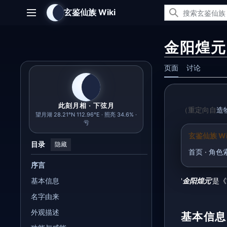
跳
玄鉴仙族 Wiki
转
主菜单
到
内
金阳煌元
容
页面
讨论
此刻月相 · 下弦月
（重定向自
造
望月湖 28.21°N 112.96°E · 照亮 34.6% ·
亏
玄鉴仙族 Wi
目录
隐藏
首页
·
角色
序言
基本信息
'
金阳煌元'
是《
名字由来
外观描述
基本信息