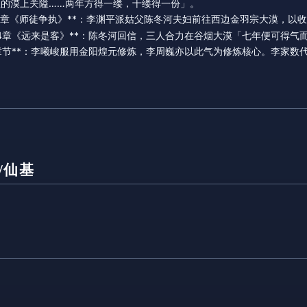
里的漠上关隘……两年方得一缕，十缕得一份」。
第331章《师徒争执》**：李渊平派姑父陈冬河夫妇前往西边金羽宗大漠
第334章《远来是客》**：陈冬河回信，三人合力在谷烟大漠「七年便可得气
后续章节**：李曦峻服用金阳煌元修炼，李周巍亦以此气为修炼核心。李家
/仙基