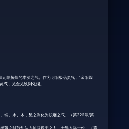
煌元即辉煌的本源之气。作为明阳极品灵气，"金阳煌
品灵气，见金见铁则化烟。
、铜、水、木，见之则化为炽烟之气。（第326章/第
阳半落之时鼓动法力抽取煌阳之力，十缕方得一份。（第