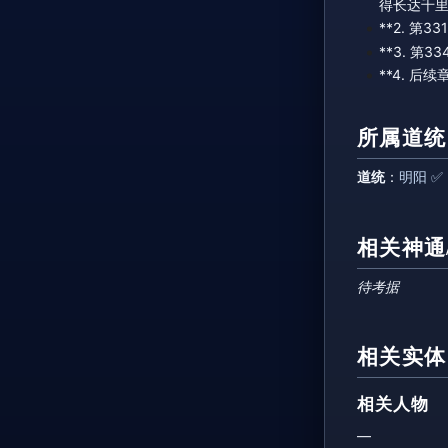
得长达千
**2. 
**3. 
**4. 
所属道统
道统
：
明阳 ✅
相关神通
待考据
相关实体
相关人物
—