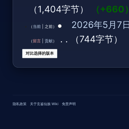
期
1,404字节
+660
四)
2026年5月7日 
当前
之前
‎
744字节
留言
贡献
无
编
辑
摘
要
隐私政策
关于玄鉴仙族 Wiki
免责声明