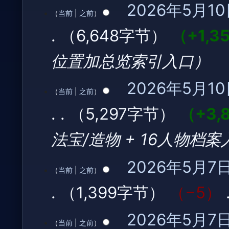
2026
2026年5月10日
当前
之前
年
5
6,648字节
+1,3
月
10
位置加总览索引入口
日
(星
期
2026年5月10日
当前
之前
日)
5,297字节
+3,
法宝/造物 + 16人物档
2026
2026年5月7日 
当前
之前
年
5
1,399字节
−5
‎
月
7
2026年5月7日 
日
当前
之前
(星