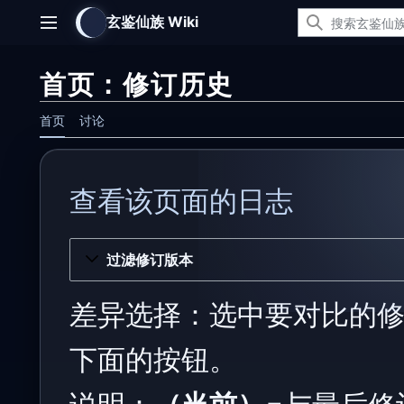
跳
玄鉴仙族 Wiki
转
主菜单
到
内
首页：修订历史
容
首页
讨论
查看该页面的日志
过滤修订版本
差异选择：选中要对比的修订
下面的按钮。