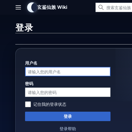
跳
玄鉴仙族 Wiki
转
主菜单
到
内
登录
容
用户名
密码
记住我的登录状态
登录
登录帮助