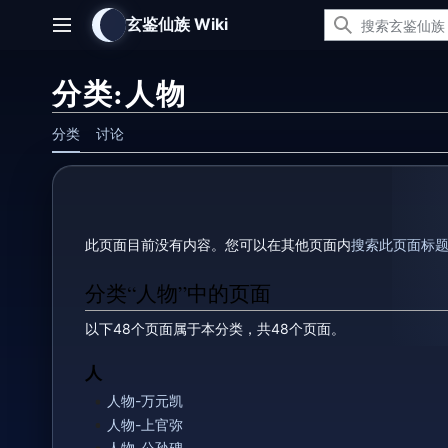
跳
玄鉴仙族 Wiki
转
主菜单
到
内
分类
:
人物
容
分类
讨论
此页面目前没有内容。您可以在其他页面内
搜索此页面标
分类“人物”中的页面
以下48个页面属于本分类，共48个页面。
人
人物-万元凯
人物-上官弥
人物-公孙碑